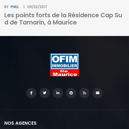
BY
PHILL
09/22/2017
Les points forts de la Résidence Cap Su
d de Tamarin, à Maurice
BY
I
c
NOS AGENCES