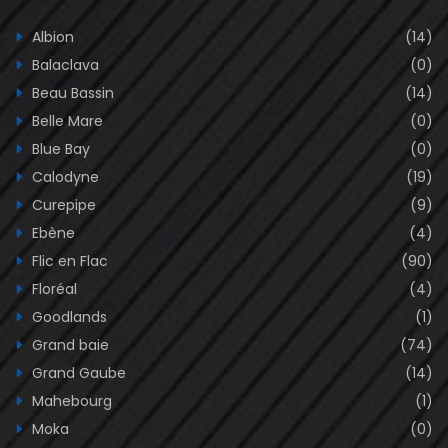
Albion
(14)
Balaclava
(0)
Beau Bassin
(14)
Belle Mare
(0)
Blue Bay
(0)
Calodyne
(19)
Curepipe
(9)
Ebène
(4)
Flic en Flac
(90)
Floréal
(4)
Goodlands
(1)
Grand baie
(74)
Grand Gaube
(14)
Mahebourg
(1)
Moka
(0)