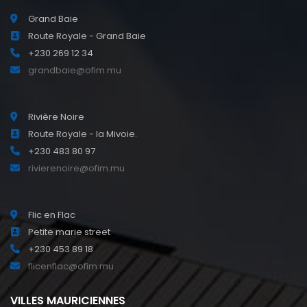
Grand Baie
Route Royale - Grand Baie
+230 269 12 34
grandbaie@ofim.mu
Rivière Noire
Route Royale - la Mivoie.
+230 483 80 97
rivierenoire@ofim.mu
Flic en Flac
Petite marie street
+230 453 89 18
flicenflac@ofim.mu
VILLES MAURICIENNES