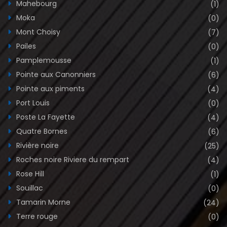
Mahebourg
(1)
Moka
(0)
Mont Choisy
(7)
Pailes
(0)
Pamplemousse
(1)
Pointe aux Canonniers
(6)
Pointe aux piments
(4)
Port Louis
(0)
Poste La Fayette
(4)
Quatre Bornes
(6)
Rivière noire
(25)
Roches noire Riviere du rempart
(4)
Rose Hill
(1)
Souillac
(0)
Tamarin Morne
(24)
Terre rouge
(0)