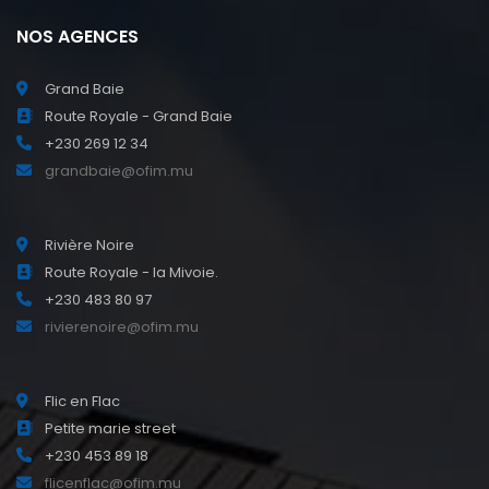
NOS AGENCES
Grand Baie
Route Royale - Grand Baie
+230 269 12 34
grandbaie@ofim.mu
Rivière Noire
Route Royale - la Mivoie.
+230 483 80 97
rivierenoire@ofim.mu
Flic en Flac
Petite marie street
+230 453 89 18
flicenflac@ofim.mu