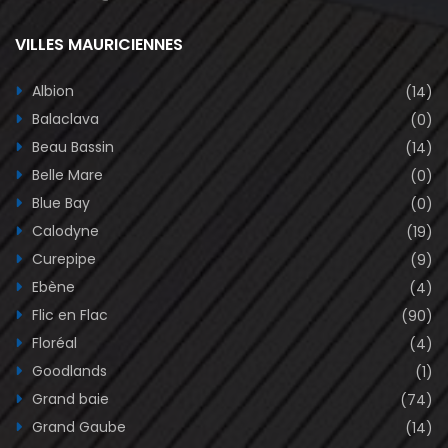
VILLES MAURICIENNES
Albion
(14)
Balaclava
(0)
Beau Bassin
(14)
Belle Mare
(0)
Blue Bay
(0)
Calodyne
(19)
Curepipe
(9)
Ebène
(4)
Flic en Flac
(90)
Floréal
(4)
Goodlands
(1)
Grand baie
(74)
Grand Gaube
(14)