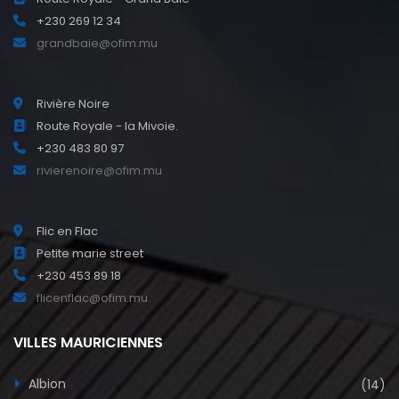
+230 269 12 34
grandbaie@ofim.mu
Rivière Noire
Route Royale - la Mivoie.
+230 483 80 97
rivierenoire@ofim.mu
Flic en Flac
Petite marie street
+230 453 89 18
flicenflac@ofim.mu
VILLES MAURICIENNES
Albion
(14)