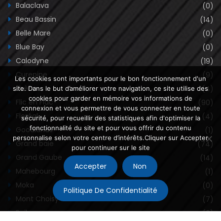
Balaclava
(0)
Beau Bassin
(14)
Belle Mare
(0)
Blue Bay
(0)
Calodyne
(19)
Curepipe
(9)
Les cookies sont importants pour le bon fonctionnement d'un
Ebène
(4)
site. Dans le but d’améliorer votre navigation, ce site utilise des
cookies pour garder en mémoire vos informations de
Flic en Flac
(90)
connexion et vous permettre de vous connecter en toute
Floréal
(4)
sécurité, pour recueillir des statistiques afin d'optimiser la
fonctionnalité du site et pour vous offrir du contenu
Goodlands
(1)
personnalise selon votre centre d’intérêts.Cliquer sur Accepter
Grand baie
(74)
pour continuer sur le site
Grand Gaube
(14)
Accepter
Non
Mahebourg
(1)
Moka
(0)
Politique De Confidentialité
Mont Choisy
(7)
Pailes
(0)