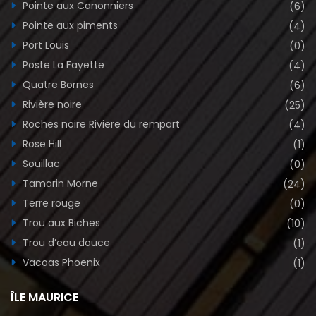
Pointe aux Canonniers
(6)
Pointe aux piments
(4)
Port Louis
(0)
Poste La Fayette
(4)
Quatre Bornes
(6)
Rivière noire
(25)
Roches noire Riviere du rempart
(4)
Rose Hill
(1)
Souillac
(0)
Tamarin Morne
(24)
Terre rouge
(0)
Trou aux Biches
(10)
Trou d’eau douce
(1)
Vacoas Phoenix
(1)
ÎLE MAURICE