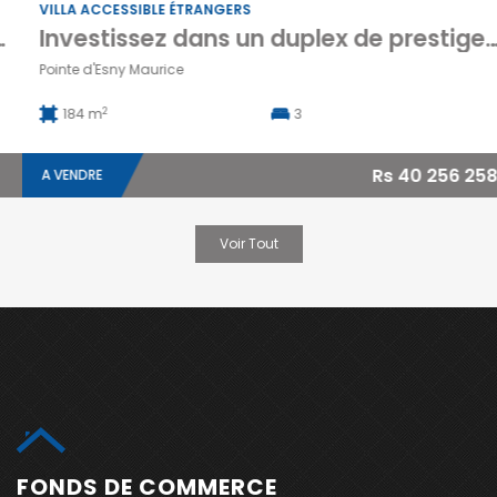
VILLA ACCESSIBLE ÉTRANGERS
Investissez dans un duplex de prestige avec piscine privée au cœur de Pointe d’Esny Le Village Maurice
Pointe d'Esny Maurice
2
184 m
3
Rs 40 256 258
A VENDRE
Voir Tout
FONDS DE COMMERCE