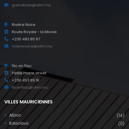
grandbaie@ofim.mu
Rivière Noire
Route Royale - la Mivoie.
+230 483 80 97
rivierenoire@ofim.mu
Flic en Flac
Petite marie street
+230 453 89 18
flicenflac@ofim.mu
VILLES MAURICIENNES
Albion
(14)
Balaclava
(0)