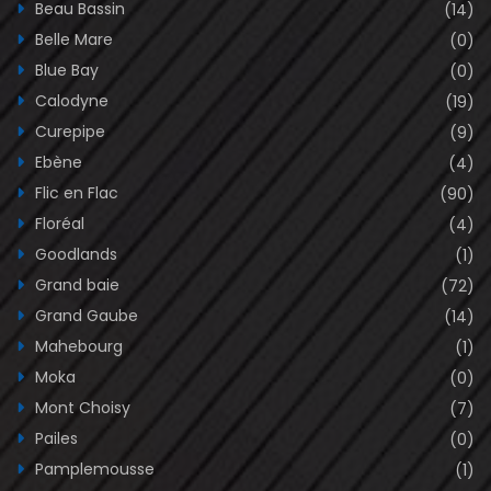
Beau Bassin
(14)
Belle Mare
(0)
Blue Bay
(0)
Calodyne
(19)
Curepipe
(9)
Ebène
(4)
Flic en Flac
(90)
Floréal
(4)
Goodlands
(1)
Grand baie
(72)
Grand Gaube
(14)
Mahebourg
(1)
Moka
(0)
Mont Choisy
(7)
Pailes
(0)
Pamplemousse
(1)