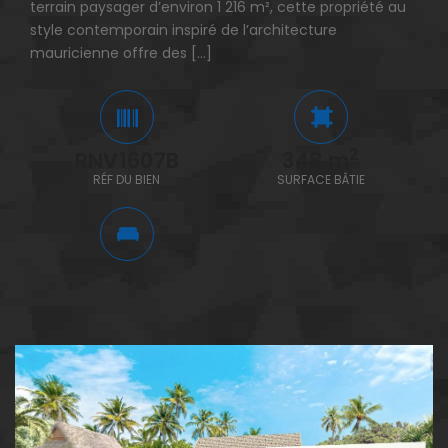
terrain paysager d’environ 1 216 m², cette propriété au
entr
style contemporain inspiré de l’architecture
(160
mauricienne offre des […]
2
RNV1607B
348 m
RÉF DU BIEN
SURFACE BÂTIE
4