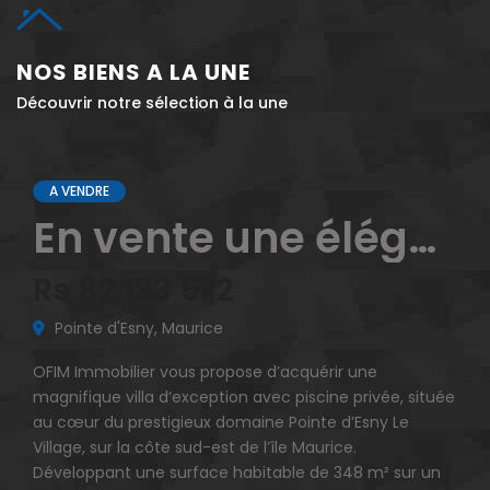
NOS BIENS A LA UNE
Découvrir notre sélection à la une
A VENDRE
A 
En vente une élégante villa de 348 m² édifiée sur un terrain de 1 216 m² à Pointe d’Esny Le Village Maurice
Rs 82 133 572
Rs
Pointe d'Esny, Maurice
R
OFIM Immobilier vous propose d’acquérir une
OFIM
magnifique villa d’exception avec piscine privée, située
dupl
au cœur du prestigieux domaine Pointe d’Esny Le
acce
Village, sur la côte sud-est de l’île Maurice.
sein
Développant une surface habitable de 348 m² sur un
bien