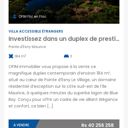
OFIM Flic en Flac
VILLA ACCESSIBLE ÉTRANGERS
Investissez dans un duplex de prestige avec piscine privée au cœur de Pointe d’Esny Le Village Maurice
Pointe d'Esny Maurice
2
184 m
3
OFIM Immobilier vous propose à la vente ce
magnifique duplex contemporain d’environ 184 m²,
situé au cœur de Pointe d’Esny Le Village, un domaine
résidentiel d’exception sur la côte sud-est de l’île
Maurice, à quelques minutes du superbe lagon de Blue
Bay. Conçu pour offrir un cadre de vie alliant élégance
et confort, ce bien […]
Rs 40 256 258
A VENDRE