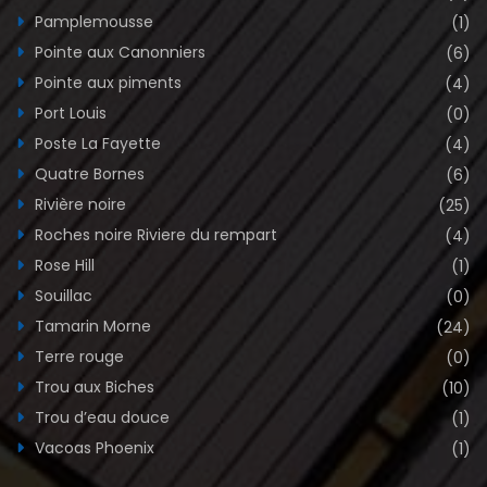
Pamplemousse
(1)
Pointe aux Canonniers
(6)
Pointe aux piments
(4)
Port Louis
(0)
Poste La Fayette
(4)
Quatre Bornes
(6)
Rivière noire
(25)
Roches noire Riviere du rempart
(4)
Rose Hill
(1)
Souillac
(0)
Tamarin Morne
(24)
Terre rouge
(0)
Trou aux Biches
(10)
Trou d’eau douce
(1)
Vacoas Phoenix
(1)