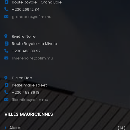
Route Royale - Grand Baie
+230 269 12 34
grandbaie@ofim.mu
Rivière Noire
Route Royale - la Mivoie.
+230 483 80 97
rivierenoire@ofim.mu
Flic en Flac
Petite marie street
+230 453 89 18
flicenflac@ofim.mu
VILLES MAURICIENNES
Albion
(14)