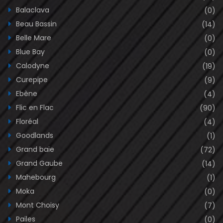
Balaclava
(0)
Beau Bassin
(14)
Belle Mare
(0)
Blue Bay
(0)
Calodyne
(19)
Curepipe
(9)
Ebène
(4)
Flic en Flac
(90)
Floréal
(4)
Goodlands
(1)
Grand baie
(72)
Grand Gaube
(14)
Mahebourg
(1)
Moka
(0)
Mont Choisy
(7)
Pailes
(0)