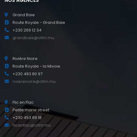
NOS AGENCES
Grand Baie
Route Royale - Grand Baie
+230 269 12 34
grandbaie@ofim.mu
Rivière Noire
Route Royale - la Mivoie.
+230 483 80 97
rivierenoire@ofim.mu
Flic en Flac
Petite marie street
+230 453 89 18
flicenflac@ofim.mu