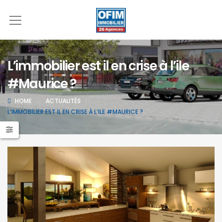
L’immobilier est il en crise à l’ile
#Maurice ?
HOME
ACTUALITÉS
L’IMMOBILIER EST IL EN CRISE À L’ILE #MAURICE ?