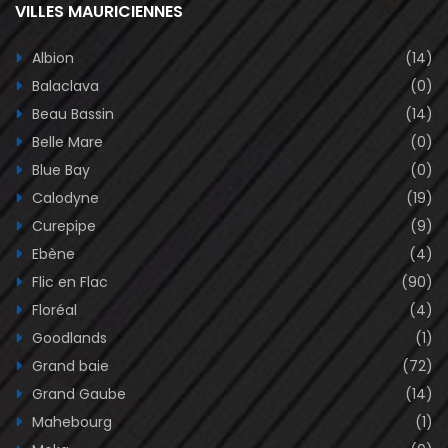
VILLES MAURICIENNES
Albion
(14)
Balaclava
(0)
Beau Bassin
(14)
Belle Mare
(0)
Blue Bay
(0)
Calodyne
(19)
Curepipe
(9)
Ebène
(4)
Flic en Flac
(90)
Floréal
(4)
Goodlands
(1)
Grand baie
(72)
Grand Gaube
(14)
Mahebourg
(1)