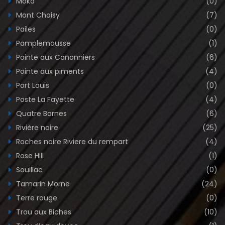
Moka
(0)
Mont Choisy
(7)
Pailes
(0)
Pamplemousse
(1)
Pointe aux Canonniers
(6)
Pointe aux piments
(4)
Port Louis
(0)
Poste La Fayette
(4)
Quatre Bornes
(6)
Rivière noire
(25)
Roches noire Riviere du rempart
(4)
Rose Hill
(1)
Souillac
(0)
Tamarin Morne
(24)
Terre rouge
(0)
Trou aux Biches
(10)