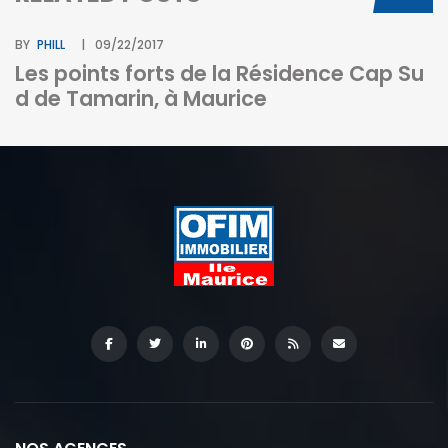
BY
PHILL
09/22/2017
Les points forts de la Résidence Cap Su
d de Tamarin, à Maurice
BY
I
c