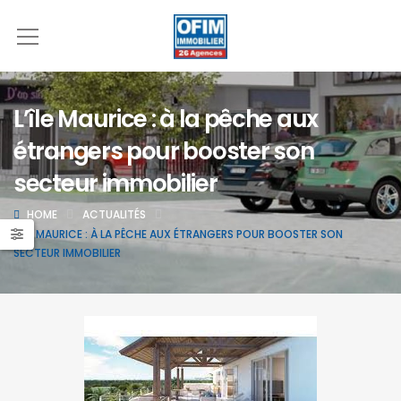
L’île Maurice : à la pêche aux
étrangers pour booster son
secteur immobilier
HOME
ACTUALITÉS
L’ÎLE MAURICE : À LA PÊCHE AUX ÉTRANGERS POUR BOOSTER SON
SECTEUR IMMOBILIER