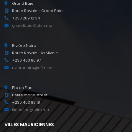
Grand Baie
Route Royale - Grand Baie
+230 269 12 34
grandbaie@ofim.mu
Rivière Noire
Route Royale - la Mivoie.
+230 483 80 97
rivierenoire@ofim.mu
Flic en Flac
Petite marie street
+230 453 89 18
flicenflac@ofim.mu
VILLES MAURICIENNES