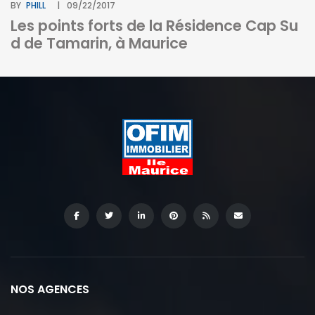
BY
PHILL
09/22/2017
Les points forts de la Résidence Cap Su
d de Tamarin, à Maurice
BY
I
c
NOS AGENCES