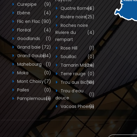
Curepipe
(9)
Quatre Bornes
(6)
Ebène
(4)
Rivière noire
(25)
Flic en Flac
(90)
Roches noire
Floréal
(4)
Riviere du
(4)
Goodlands
(1)
rempart
Grand baie
(72)
Rose Hill
(1)
Grand Gaube
(14)
Souillac
(0)
Mahebourg
(1)
Tamarin Morne
(24)
Moka
(0)
Terre rouge
(0)
Mont Choisy
(7)
Trou aux Biches
(10)
Pailes
(0)
Trou d’eau
(1)
douce
Pamplemousse
(1)
Vacoas Phoenix
(1)