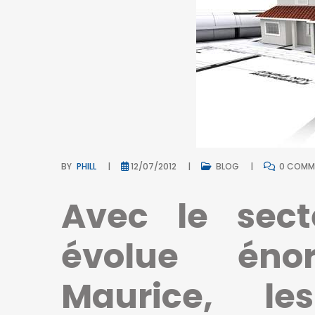
BY
PHILL
12/07/2012
BLOG
0 COMM
Avec le sect
évolue éno
Maurice, le