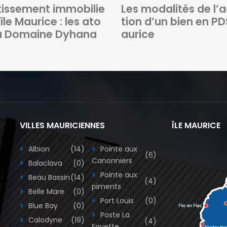
tissement immobilie
Les modalités de l’a
l’île Maurice : les ato
tion d’un bien en PD
u Domaine Dyhana
aurice
VILLES MAURICIENNES
ÎLE MAURICE
Albion
(14)
Pointe aux
(6)
Canonniers
Balaclava
(0)
Pointe aux
Beau Bassin
(14)
(4)
piments
Belle Mare
(0)
Port Louis
(0)
Blue Bay
(0)
Poste La
Calodyne
(19)
(4)
Fayette