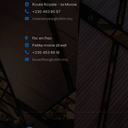
Route Royale - la Mivoie.
+230 483 80 97
rivierenoire@ofim.mu
Flic en Flac
Petite marie street
+230 453 89 18
flicenflac@ofim.mu