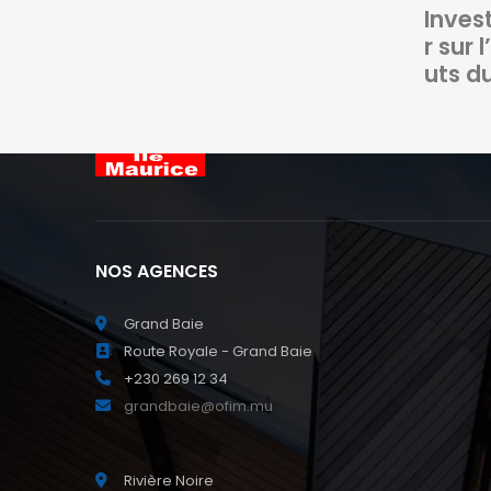
Inves
r sur 
uts d
NOS AGENCES
Grand Baie
Route Royale - Grand Baie
+230 269 12 34
grandbaie@ofim.mu
Rivière Noire