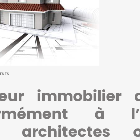
ENTS
eur immobilier 
rmément à l’î
s architectes o