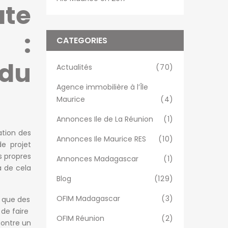
ate
s :
CATEGORIES
 du
Actualités
(70)
Agence immobilière à l’Île
Maurice
(4)
Annonces Ile de La Réunion
(1)
ation des
Annonces Ile Maurice RES
(10)
e projet
es propres
Annonces Madagascar
(1)
a de cela
Blog
(129)
OFIM Madagascar
(3)
t que des
 de faire
OFIM Réunion
(2)
contre un