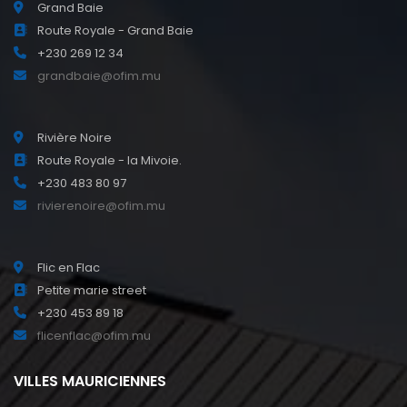
Grand Baie
Route Royale - Grand Baie
+230 269 12 34
grandbaie@ofim.mu
Rivière Noire
Route Royale - la Mivoie.
+230 483 80 97
rivierenoire@ofim.mu
Flic en Flac
Petite marie street
+230 453 89 18
flicenflac@ofim.mu
VILLES MAURICIENNES