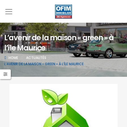
L’avenir de la maison « green » à
l’île Maurice
HOME
ACTUALITÉS
L’AVENIR DE LA MAISON « GREEN » À L’ÎLE MAURICE