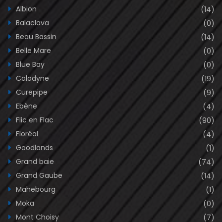
Albion
(14)
Balaclava
(0)
Beau Bassin
(14)
Belle Mare
(0)
Blue Bay
(0)
Calodyne
(19)
Curepipe
(9)
Ebène
(4)
Flic en Flac
(90)
Floréal
(4)
Goodlands
(1)
Grand baie
(74)
Grand Gaube
(14)
Mahebourg
(1)
Moka
(0)
Mont Choisy
(7)