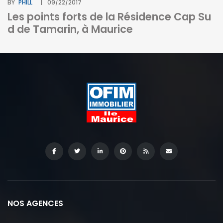
BY
PHILL
09/22/2017
Les points forts de la Résidence Cap Su
d de Tamarin, à Maurice
BY
I
c
NOS AGENCES