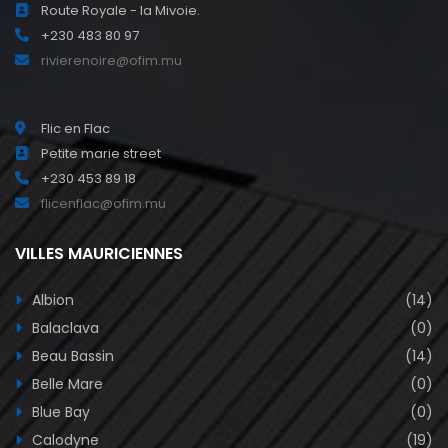
Route Royale - la Mivoie.
+230 483 80 97
rivierenoire@ofim.mu
Flic en Flac
Petite marie street
+230 453 89 18
flicenflac@ofim.mu
VILLES MAURICIENNES
Albion
(14)
Balaclava
(0)
Beau Bassin
(14)
Belle Mare
(0)
Blue Bay
(0)
Calodyne
(19)