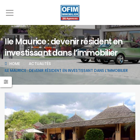
Ile Maurice : devenir résident en
investissant dans l’immobilier
HOME
ACTUALITÉS
ILE MAURICE : DEVENIR RÉSIDENT EN INVESTISSANT DANS L’IMMOBILIER