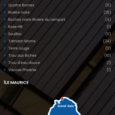
Quatre Bornes
(6)
Rivière noire
(25)
Roches noire Riviere du rempart
(4)
Rose Hill
(1)
Souillac
(0)
Tamarin Morne
(24)
Terre rouge
(0)
Trou aux Biches
(10)
Trou d’eau douce
(1)
Vacoas Phoenix
(1)
ÎLE MAURICE