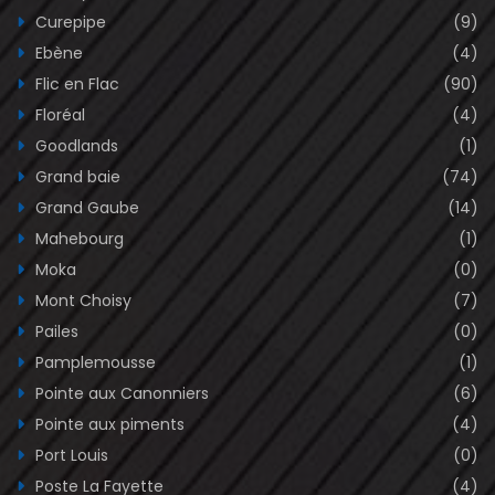
Curepipe
(9)
Ebène
(4)
Flic en Flac
(90)
Floréal
(4)
Goodlands
(1)
Grand baie
(74)
Grand Gaube
(14)
Mahebourg
(1)
Moka
(0)
Mont Choisy
(7)
Pailes
(0)
Pamplemousse
(1)
Pointe aux Canonniers
(6)
Pointe aux piments
(4)
Port Louis
(0)
Poste La Fayette
(4)