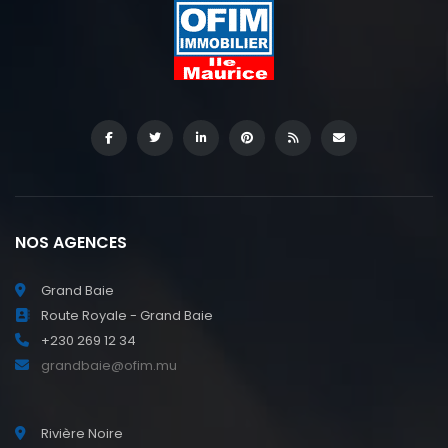
BY
I
c
NOS AGENCES
Grand Baie
Route Royale - Grand Baie
+230 269 12 34
grandbaie@ofim.mu
Rivière Noire