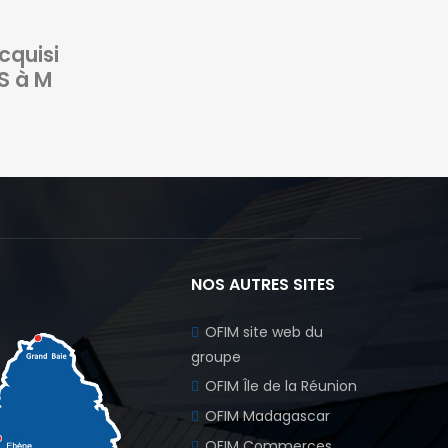
er à la retraite?
cquisi
S à M
NOS AUTRES SITES
OFIM site web du
groupe
OFIM Île de la Réunion
OFIM Madagascar
OFIM Commerces