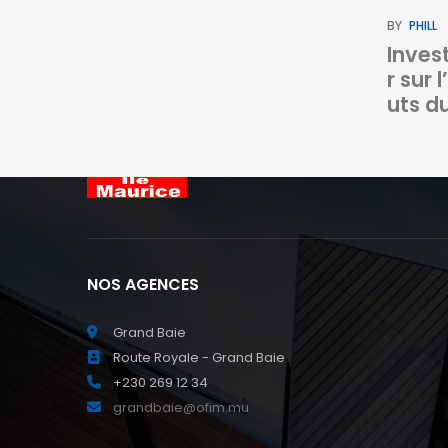
BY
PHILL
Inves
r sur 
uts d
NOS AGENCES
Grand Baie
Route Royale - Grand Baie
+230 269 12 34
grandbaie@ofim.mu