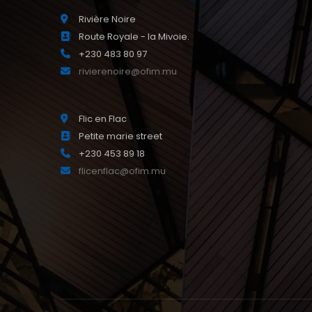
Rivière Noire
Route Royale - la Mivoie.
+230 483 80 97
rivierenoire@ofim.mu
Flic en Flac
Petite marie street
+230 453 89 18
flicenflac@ofim.mu