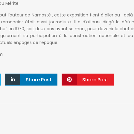
du Mérite.
t l’auteur de Namasté , cette exposition tient à aller au- delà
ancier était aussi journaliste. Il a d’ailleurs dirigé le défun
ef en 1970, soit deux ans avant sa mort, pour devenir le chef d
 également sa participation à la construction nationale et 
ectuels engagés de l’époque.
um
Share Post
Share Post