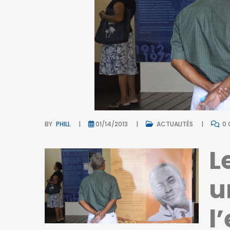
BY
PHILL
01/14/2013
ACTUALITÉS
0 
L
u
l