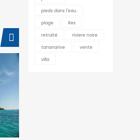
pieds dans l'eau
plage
Res
retraité
riviere noire
tananarive
vente
villa
BY
PHILL
07/30/2017
BY
PHILL
Comment investir dans l’i
Quelq
mmobilier sur l’île Mauric
semen
e quand on est un étrang
e Mau