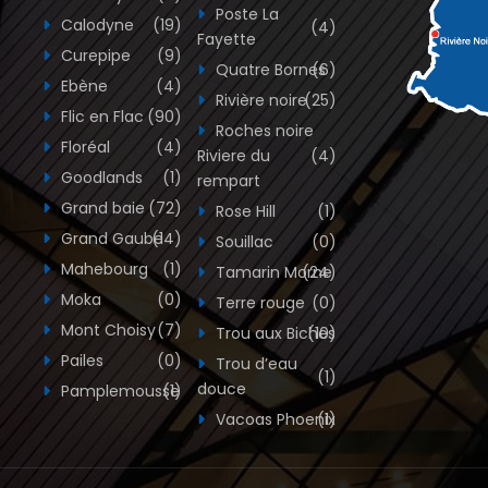
Poste La
Calodyne
(19)
(4)
Fayette
Curepipe
(9)
Quatre Bornes
(6)
Ebène
(4)
Rivière noire
(25)
Flic en Flac
(90)
Roches noire
Floréal
(4)
Riviere du
(4)
Goodlands
(1)
rempart
Grand baie
(72)
Rose Hill
(1)
Grand Gaube
(14)
Souillac
(0)
Mahebourg
(1)
Tamarin Morne
(24)
Moka
(0)
Terre rouge
(0)
Mont Choisy
(7)
Trou aux Biches
(10)
Pailes
(0)
Trou d’eau
(1)
douce
Pamplemousse
(1)
Vacoas Phoenix
(1)