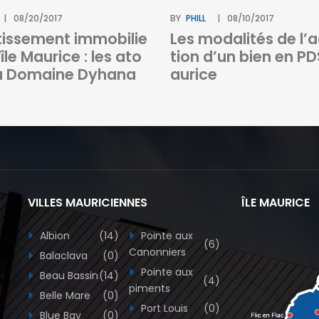
08/20/2017
BY
PHILL
08/10/2017
tissement immobilie
Les modalités de l’a
l’île Maurice : les ato
tion d’un bien en PD
u Domaine Dyhana
aurice
VILLES MAURICIENNES
ÎLE MAURICE
Albion
(14)
Pointe aux
(6)
Canonniers
Balaclava
(0)
Pointe aux
Beau Bassin
(14)
(4)
piments
Belle Mare
(0)
Port Louis
(0)
Blue Bay
(0)