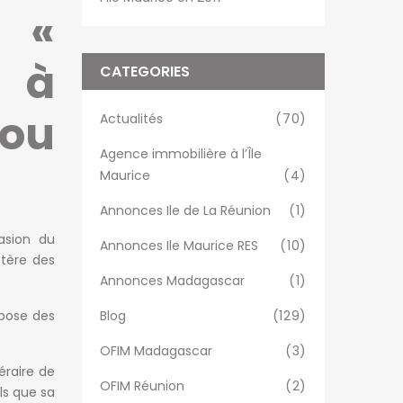
 «
r à
CATEGORIES
 ou
Actualités
(70)
Agence immobilière à l’Île
Maurice
(4)
Annonces Ile de La Réunion
(1)
asion du
Annonces Ile Maurice RES
(10)
stère des
Annonces Madagascar
(1)
mpose des
Blog
(129)
OFIM Madagascar
(3)
éraire de
OFIM Réunion
(2)
ls que sa