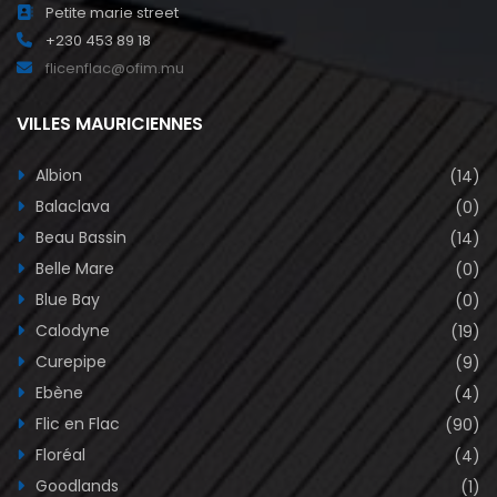
Petite marie street
+230 453 89 18
flicenflac@ofim.mu
VILLES MAURICIENNES
Albion
(14)
Balaclava
(0)
Beau Bassin
(14)
Belle Mare
(0)
Blue Bay
(0)
Calodyne
(19)
Curepipe
(9)
Ebène
(4)
Flic en Flac
(90)
Floréal
(4)
Goodlands
(1)