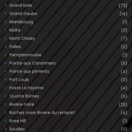
Grand baie
(73)
Grand Gaube
(14)
Mahebourg
(1)
Moka
(0)
Mont Choisy
(7)
Pailes
(0)
Pamplemousse
(1)
Pointe aux Canonniers
(6)
Pointe aux piments
(4)
Port Louis
(0)
Poste La Fayette
(4)
Quatre Bornes
(6)
Rivière noire
(25)
Roches noire Riviere du rempart
(4)
Rose Hill
(1)
Souillac
(0)