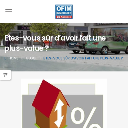
Etes-vous sûr d’avoir fait une
plus-value ?
HOME
BLOG
ETES-VOUS SÛR D’AVOIR FAIT UNE PLUS-VALUE ?