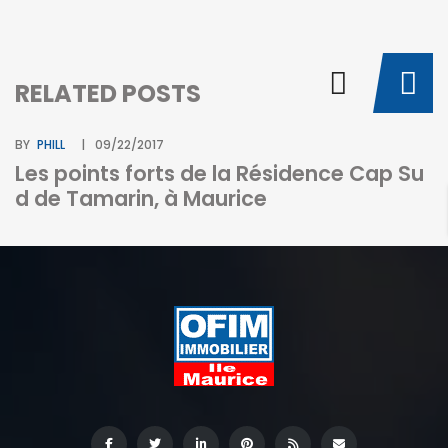
RELATED POSTS
BY
PHILL
09/22/2017
Les points forts de la Résidence Cap Su
d de Tamarin, à Maurice
BY
I
c