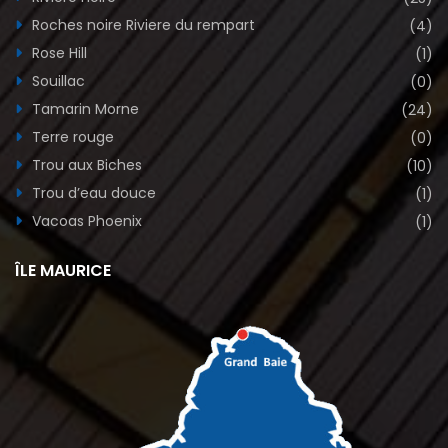
Roches noire Riviere du rempart
(4)
Rose Hill
(1)
Souillac
(0)
Tamarin Morne
(24)
Terre rouge
(0)
Trou aux Biches
(10)
Trou d’eau douce
(1)
Vacoas Phoenix
(1)
ÎLE MAURICE