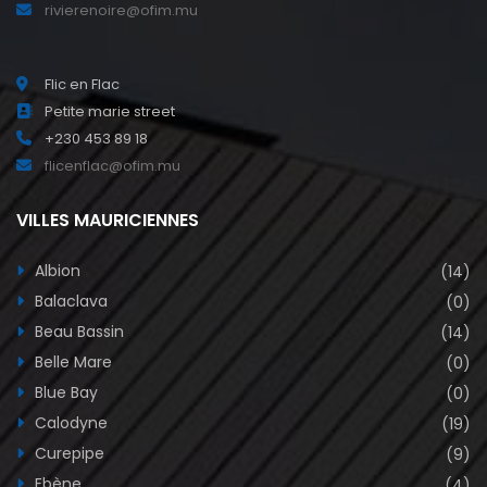
rivierenoire@ofim.mu
Flic en Flac
Petite marie street
+230 453 89 18
flicenflac@ofim.mu
VILLES MAURICIENNES
Albion
(14)
Balaclava
(0)
Beau Bassin
(14)
Belle Mare
(0)
Blue Bay
(0)
Calodyne
(19)
Curepipe
(9)
Ebène
(4)