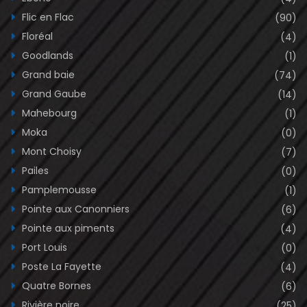
Flic en Flac
(90)
Floréal
(4)
Goodlands
(1)
Grand baie
(74)
Grand Gaube
(14)
Mahebourg
(1)
Moka
(0)
Mont Choisy
(7)
Pailes
(0)
Pamplemousse
(1)
Pointe aux Canonniers
(6)
Pointe aux piments
(4)
Port Louis
(0)
Poste La Fayette
(4)
Quatre Bornes
(6)
Rivière noire
(25)