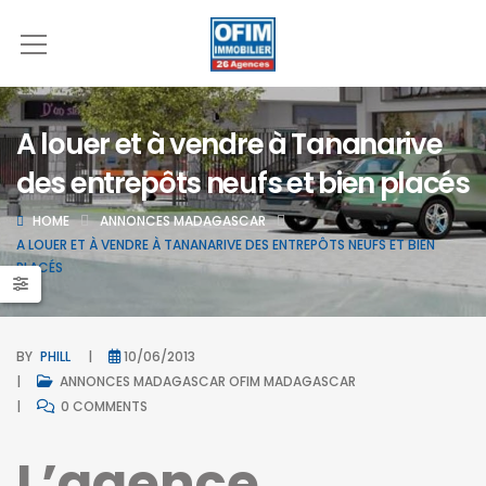
A louer et à vendre à Tananarive
des entrepôts neufs et bien placés
HOME
ANNONCES MADAGASCAR
A LOUER ET À VENDRE À TANANARIVE DES ENTREPÔTS NEUFS ET BIEN
PLACÉS
BY
PHILL
10/06/2013
ANNONCES MADAGASCAR
OFIM MADAGASCAR
0 COMMENTS
L’agence