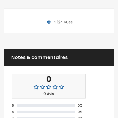
4 124 vues
Notes & commentaires
0
0 Avis
5
0%
4
0%