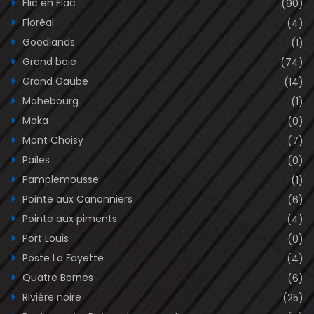
Flic en Flac
(90)
Floréal
(4)
Goodlands
(1)
Grand baie
(74)
Grand Gaube
(14)
Mahebourg
(1)
Moka
(0)
Mont Choisy
(7)
Pailes
(0)
Pamplemousse
(1)
Pointe aux Canonniers
(6)
Pointe aux piments
(4)
Port Louis
(0)
Poste La Fayette
(4)
Quatre Bornes
(6)
Rivière noire
(25)