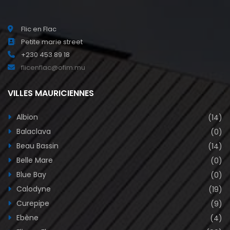
Flic en Flac
Petite marie street
+230 453 89 18
flicenflac@ofim.mu
VILLES MAURICIENNES
Albion
(14)
Balaclava
(0)
Beau Bassin
(14)
Belle Mare
(0)
Blue Bay
(0)
Calodyne
(19)
Curepipe
(9)
Ebène
(4)