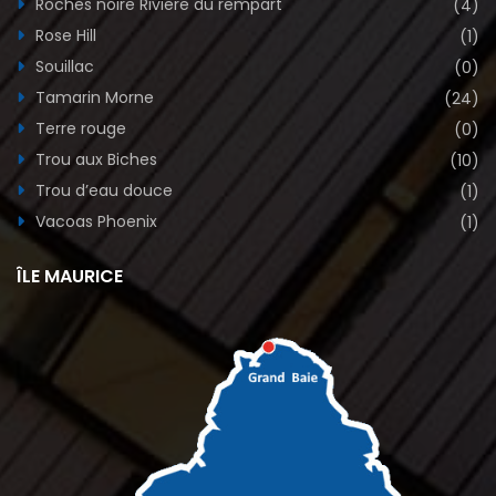
Roches noire Riviere du rempart
(4)
Rose Hill
(1)
Souillac
(0)
Tamarin Morne
(24)
Terre rouge
(0)
Trou aux Biches
(10)
Trou d’eau douce
(1)
Vacoas Phoenix
(1)
ÎLE MAURICE