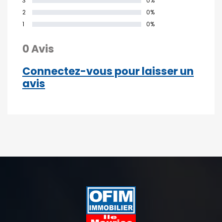
3
0%
2
0%
1
0%
0 Avis
Connectez-vous pour laisser un
avis