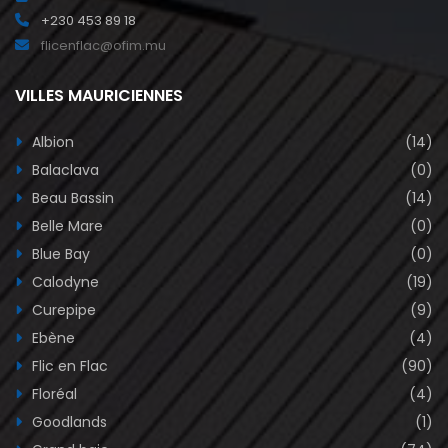
+230 453 89 18
flicenflac@ofim.mu
VILLES MAURICIENNES
Albion
(14)
Balaclava
(0)
Beau Bassin
(14)
Belle Mare
(0)
Blue Bay
(0)
Calodyne
(19)
Curepipe
(9)
Ebène
(4)
Flic en Flac
(90)
Floréal
(4)
Goodlands
(1)