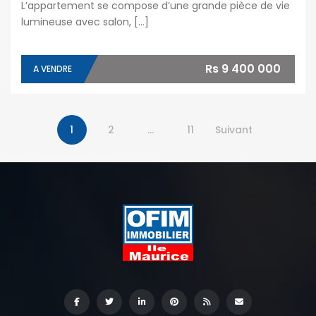
L’appartement se compose d’une grande pièce de vie
lumineuse avec salon, […]
Rs 9 400 000
A VENDRE
1
2
…
11
Suivant