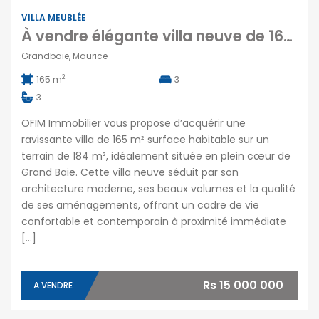
VILLA MEUBLÉE
À vendre élégante villa neuve de 165m2 avec piscine et rooftop au cœur de Grand Baie
Grandbaie, Maurice
2
165 m
3
3
OFIM Immobilier vous propose d’acquérir une
ravissante villa de 165 m² surface habitable sur un
terrain de 184 m², idéalement située en plein cœur de
Grand Baie. Cette villa neuve séduit par son
architecture moderne, ses beaux volumes et la qualité
de ses aménagements, offrant un cadre de vie
confortable et contemporain à proximité immédiate
[…]
Rs 15 000 000
A VENDRE