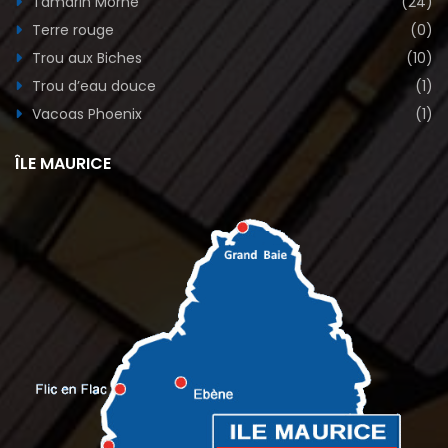
Tamarin Morne
(24)
Terre rouge
(0)
Trou aux Biches
(10)
Trou d’eau douce
(1)
Vacoas Phoenix
(1)
ÎLE MAURICE