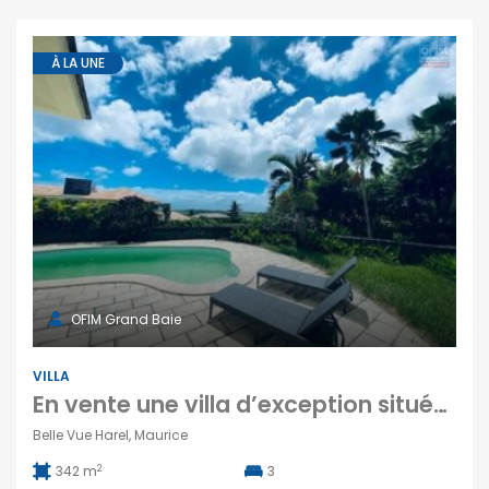
À LA UNE
OFIM Grand Baie
VILLA
En vente une villa d’exception située dans le prestigieux Domaine Hill Side à Belle Vue Harel
Belle Vue Harel, Maurice
2
342 m
3