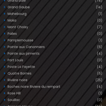
Grand baie
(74)
Grand Gaube
(14)
Mahebourg
(1)
Moka
(0)
Mont Choisy
(7)
Pailes
(0)
Pamplemousse
(1)
Pointe aux Canonniers
(6)
Pointe aux piments
(4)
Port Louis
(0)
Poste La Fayette
(4)
Quatre Bornes
(6)
Rivière noire
(25)
Roches noire Riviere du rempart
(4)
Rose Hill
(1)
Souillac
(0)