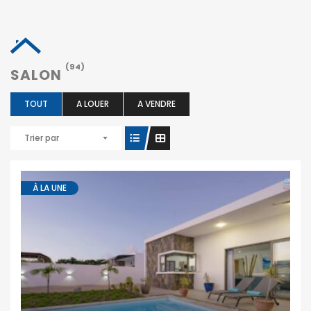
(94)
SALON
TOUT
A LOUER
A VENDRE
Trier par
À LA UNE