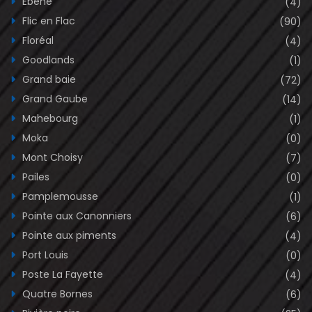
Ebène
(4)
Flic en Flac
(90)
Floréal
(4)
Goodlands
(1)
Grand baie
(72)
Grand Gaube
(14)
Mahebourg
(1)
Moka
(0)
Mont Choisy
(7)
Pailes
(0)
Pamplemousse
(1)
Pointe aux Canonniers
(6)
Pointe aux piments
(4)
Port Louis
(0)
Poste La Fayette
(4)
Quatre Bornes
(6)