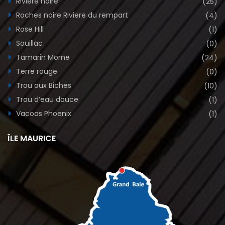
Rivière noire
(25)
Roches noire Riviere du rempart
(4)
Rose Hill
(1)
Souillac
(0)
Tamarin Morne
(24)
Terre rouge
(0)
Trou aux Biches
(10)
Trou d’eau douce
(1)
Vacoas Phoenix
(1)
ÎLE MAURICE