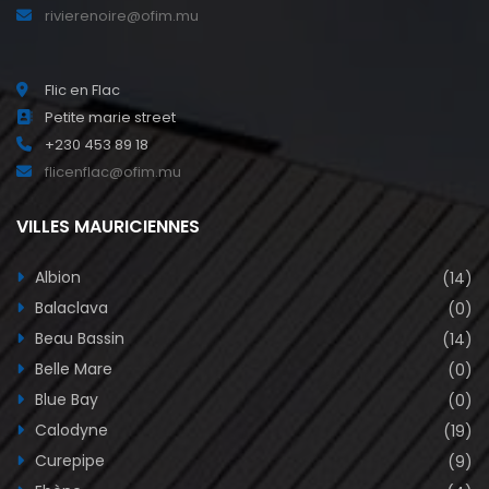
rivierenoire@ofim.mu
Flic en Flac
Petite marie street
+230 453 89 18
flicenflac@ofim.mu
VILLES MAURICIENNES
Albion
(14)
Balaclava
(0)
Beau Bassin
(14)
Belle Mare
(0)
Blue Bay
(0)
Calodyne
(19)
Curepipe
(9)