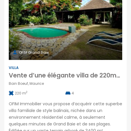
OFIM Grand Baie
VILLA
Vente d’une élégante villa de 220m2 de style balinaise avec piscine et grand jardin de 3400m2 à deux pas de la mer à Bain Boeuf
Bain Boeuf, Maurice
2
220 m
4
OFIM Immobilier vous propose d’acquérir cette superbe
villa familiale de style balinais, nichée dans un
environnement résidentiel calme, à seulement
quelques minutes de Grand Baie et de ses plages.
Édifiée sur un vaste terrain arboré de 3400 m²