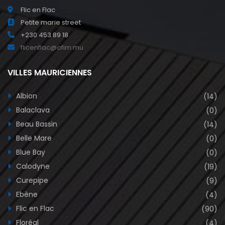
Flic en Flac
Petite marie street
+230 453 89 18
flicenflac@ofim.mu
VILLES MAURICIENNES
Albion
(14)
Balaclava
(0)
Beau Bassin
(14)
Belle Mare
(0)
Blue Bay
(0)
Calodyne
(19)
Curepipe
(9)
Ebène
(4)
Flic en Flac
(90)
Floréal
(4)