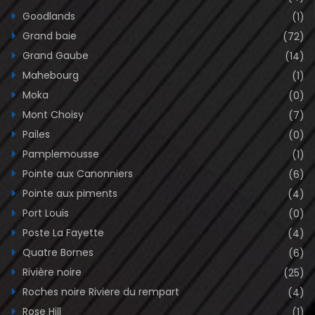
Goodlands
(1)
Grand baie
(72)
Grand Gaube
(14)
Mahebourg
(1)
Moka
(0)
Mont Choisy
(7)
Pailes
(0)
Pamplemousse
(1)
Pointe aux Canonniers
(6)
Pointe aux piments
(4)
Port Louis
(0)
Poste La Fayette
(4)
Quatre Bornes
(6)
Rivière noire
(25)
Roches noire Riviere du rempart
(4)
Rose Hill
(1)