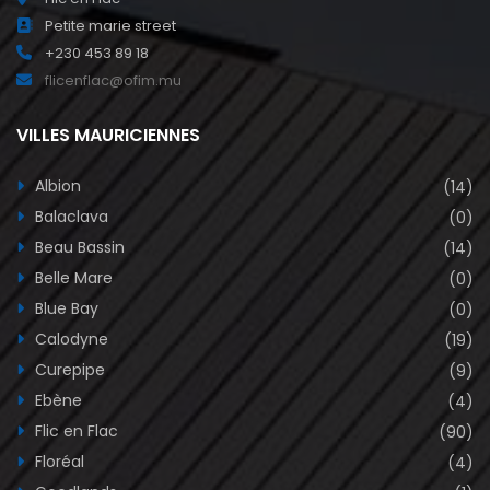
Petite marie street
+230 453 89 18
flicenflac@ofim.mu
VILLES MAURICIENNES
Albion
(14)
Balaclava
(0)
Beau Bassin
(14)
Belle Mare
(0)
Blue Bay
(0)
Calodyne
(19)
Curepipe
(9)
Ebène
(4)
Flic en Flac
(90)
Floréal
(4)