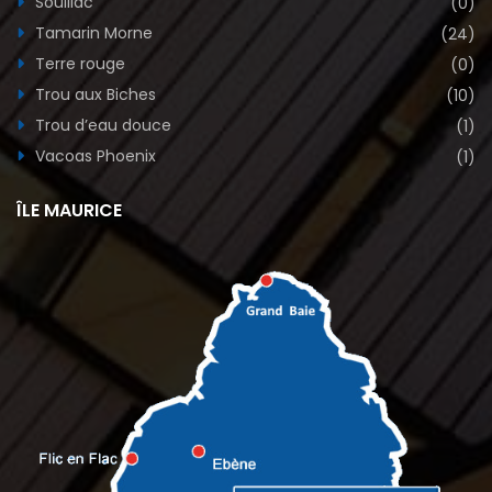
Souillac
(0)
Tamarin Morne
(24)
Terre rouge
(0)
Trou aux Biches
(10)
Trou d’eau douce
(1)
Vacoas Phoenix
(1)
ÎLE MAURICE