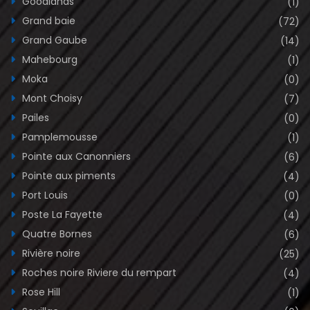
Goodlands
(1)
Grand baie
(72)
Grand Gaube
(14)
Mahebourg
(1)
Moka
(0)
Mont Choisy
(7)
Pailes
(0)
Pamplemousse
(1)
Pointe aux Canonniers
(6)
Pointe aux piments
(4)
Port Louis
(0)
Poste La Fayette
(4)
Quatre Bornes
(6)
Rivière noire
(25)
Roches noire Riviere du rempart
(4)
Rose Hill
(1)