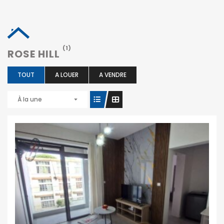
(1)
ROSE HILL
TOUT
A LOUER
A VENDRE
À la une