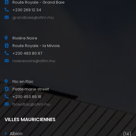
Route Royale - Grand Baie
+230 269 12 34
grandbaie@ofim.mu
Rivière Noire
Route Royale - la Mivoie.
+230 483 80 97
rivierenoire@ofim.mu
Flic en Flac
Petite marie street
+230 453 89 18
flicenflac@ofim.mu
VILLES MAURICIENNES
Albion
(14)