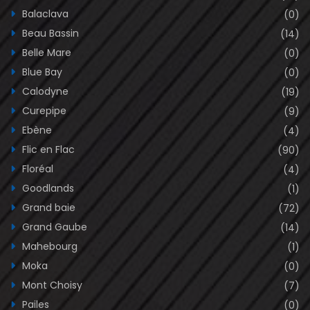
Balaclava
(0)
Beau Bassin
(14)
Belle Mare
(0)
Blue Bay
(0)
Calodyne
(19)
Curepipe
(9)
Ebène
(4)
Flic en Flac
(90)
Floréal
(4)
Goodlands
(1)
Grand baie
(72)
Grand Gaube
(14)
Mahebourg
(1)
Moka
(0)
Mont Choisy
(7)
Pailes
(0)