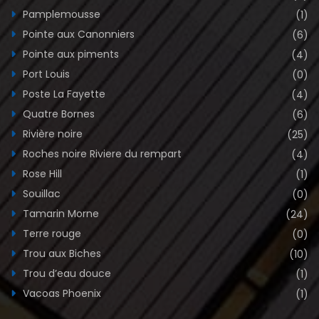
Pamplemousse
(1)
Pointe aux Canonniers
(6)
Pointe aux piments
(4)
Port Louis
(0)
Poste La Fayette
(4)
Quatre Bornes
(6)
Rivière noire
(25)
Roches noire Riviere du rempart
(4)
Rose Hill
(1)
Souillac
(0)
Tamarin Morne
(24)
Terre rouge
(0)
Trou aux Biches
(10)
Trou d’eau douce
(1)
Vacoas Phoenix
(1)