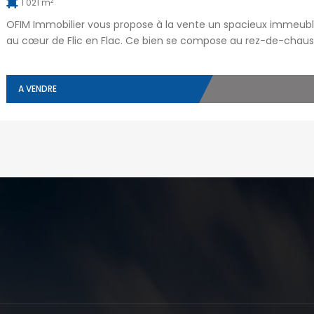
2
1 021 m
OFIM Immobilier vous propose à la vente un spacieux immeuble 
au cœur de Flic en Flac. Ce bien se compose au rez-de-cha
premier étage, un espace bureau de 345 m², et au deuxième 
A VENDRE