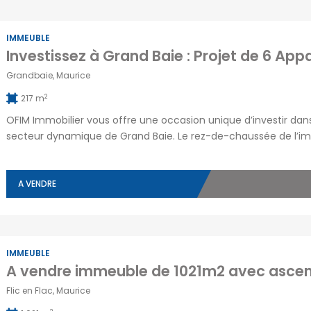
IMMEUBLE
Grandbaie, Maurice
2
217 m
OFIM Immobilier vous offre une occasion unique d’investir da
secteur dynamique de Grand Baie. Le rez-de-chaussée de l’im
permettant de démarrer rapidement et en toute confiance ave
d’imaginer un développement de grande envergure, avec […]
A VENDRE
IMMEUBLE
Flic en Flac, Maurice