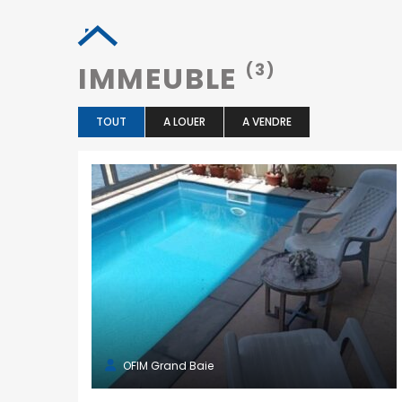
IMMEUBLE
(3)
TOUT
A LOUER
A VENDRE
OFIM Grand Baie