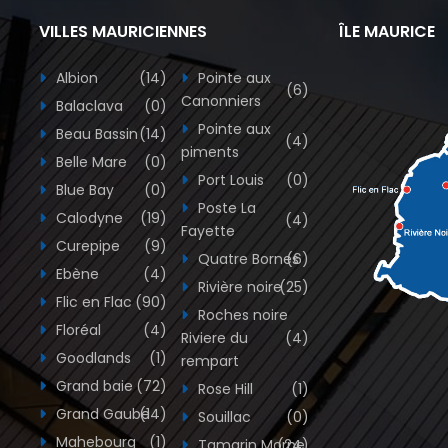
VILLES MAURICIENNES
ÎLE MAURICE
Albion
(14)
Pointe aux
(6)
Canonniers
Balaclava
(0)
Pointe aux
Beau Bassin
(14)
(4)
piments
Belle Mare
(0)
Port Louis
(0)
Blue Bay
(0)
Poste La
Calodyne
(19)
(4)
Fayette
Curepipe
(9)
Quatre Bornes
(6)
Ebène
(4)
Rivière noire
(25)
Flic en Flac
(90)
Roches noire
Floréal
(4)
Riviere du
(4)
Goodlands
(1)
rempart
Grand baie
(72)
Rose Hill
(1)
Grand Gaube
(14)
Souillac
(0)
Mahebourg
(1)
Tamarin Morne
(24)