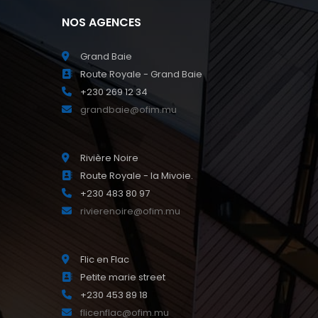
NOS AGENCES
Grand Baie
Route Royale - Grand Baie
+230 269 12 34
grandbaie@ofim.mu
Rivière Noire
Route Royale - la Mivoie.
+230 483 80 97
rivierenoire@ofim.mu
Flic en Flac
Petite marie street
+230 453 89 18
flicenflac@ofim.mu