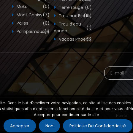
Moka
(0)
Terre rouge
(0)
Mont Choisy
(7)
Trou aux Biches
(10)
Pailes
(0)
Trou d’eau
(1)
douce
Pamplemousse
(1)
Vacoas Phoenix
(1)
te. Dans le but d’améliorer votre navigation, ce site utilise des cooki
statistiques afin d'optimiser la fonctionnalité du site et pour vous offr
Accepter pour continuer sur le site
Home
Accepter
Non
Politique De Confidentialité