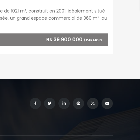
de 1021 m², construit en 2001, idéalement situé
ussée, un grand espace commercial de 360 m² au
étage, deux appartements de 130 m² […]
Rs 39 900 000
/ PAR MOIS