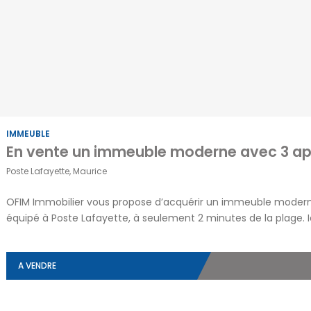
IMMEUBLE
Poste Lafayette, Maurice
OFIM Immobilier vous propose d’acquérir un immeuble moderne
équipé à Poste Lafayette, à seulement 2 minutes de la plage
préservé, ce bien récent se compose de trois appartements iden
de courte durée déjà en place, offrant ainsi […]
A VENDRE