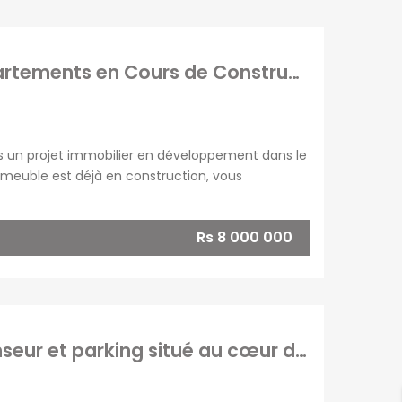
Investissez à Grand Baie : Projet de 6 Appartements en Cours de Construction
ns un projet immobilier en développement dans le
meuble est déjà en construction, vous
c une base solide. Le terrain de 544 m² permet
Rs 8 000 000
A vendre immeuble de 1021m2 avec ascenseur et parking situé au cœur de Flic en Flac