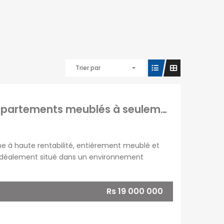
Trier par
En vente un immeuble moderne avec 3 appartements meublés à seulement 2 minutes de la plage à Poste Lafayette.
 à haute rentabilité, entièrement meublé et
. Idéalement situé dans un environnement
tiques, prêts à la location, avec une activité
Rs 19 000 000