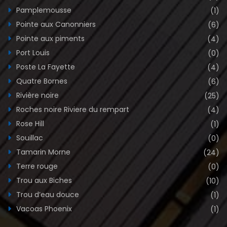
Pamplemousse
(1)
Pointe aux Canonniers
(6)
Pointe aux piments
(4)
Port Louis
(0)
Poste La Fayette
(4)
Quatre Bornes
(6)
Rivière noire
(25)
Roches noire Riviere du rempart
(4)
Rose Hill
(1)
Souillac
(0)
Tamarin Morne
(24)
Terre rouge
(0)
Trou aux Biches
(10)
Trou d’eau douce
(1)
Vacoas Phoenix
(1)