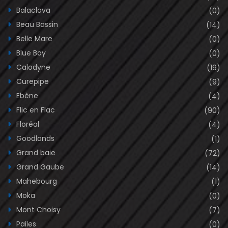
Balaclava
(0)
Beau Bassin
(14)
Belle Mare
(0)
Blue Bay
(0)
Calodyne
(19)
Curepipe
(9)
Ebène
(4)
Flic en Flac
(90)
Floréal
(4)
Goodlands
(1)
Grand baie
(72)
Grand Gaube
(14)
Mahebourg
(1)
Moka
(0)
Mont Choisy
(7)
Pailes
(0)