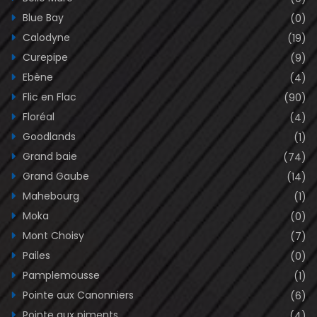
Blue Bay
(0)
Calodyne
(19)
Curepipe
(9)
Ebène
(4)
Flic en Flac
(90)
Floréal
(4)
Goodlands
(1)
Grand baie
(74)
Grand Gaube
(14)
Mahebourg
(1)
Moka
(0)
Mont Choisy
(7)
Pailes
(0)
Pamplemousse
(1)
Pointe aux Canonniers
(6)
Pointe aux piments
(4)