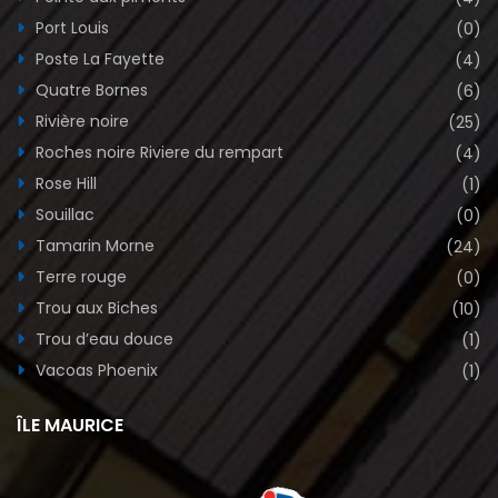
Port Louis
(0)
Poste La Fayette
(4)
Quatre Bornes
(6)
Rivière noire
(25)
Roches noire Riviere du rempart
(4)
Rose Hill
(1)
Souillac
(0)
Tamarin Morne
(24)
Terre rouge
(0)
Trou aux Biches
(10)
Trou d’eau douce
(1)
Vacoas Phoenix
(1)
ÎLE MAURICE