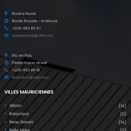
Rivière Noire
Route Royale - la Mivoie.
+230 483 80 97
rivierenoire@ofim.mu
Flic en Flac
Petite marie street
+230 453 89 18
flicenflac@ofim.mu
VILLES MAURICIENNES
Albion
(14)
Balaclava
(0)
Beau Bassin
(14)
Belle Mare
(0)