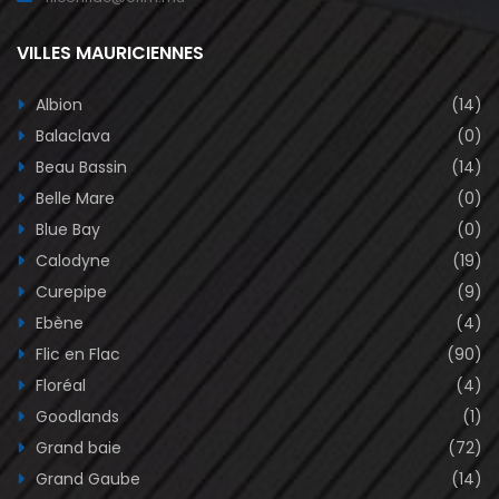
VILLES MAURICIENNES
Albion
(14)
Balaclava
(0)
Beau Bassin
(14)
Belle Mare
(0)
Blue Bay
(0)
Calodyne
(19)
Curepipe
(9)
Ebène
(4)
Flic en Flac
(90)
Floréal
(4)
Goodlands
(1)
Grand baie
(72)
Grand Gaube
(14)