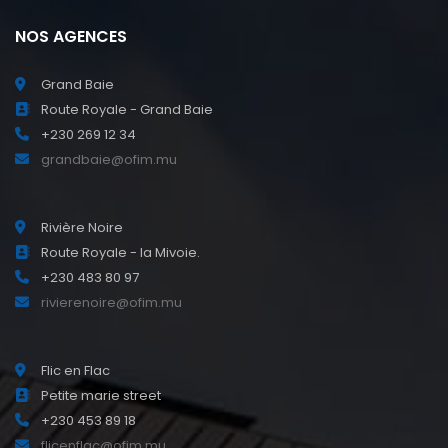
NOS AGENCES
Grand Baie
Route Royale - Grand Baie
+230 269 12 34
grandbaie@ofim.mu
Rivière Noire
Route Royale - la Mivoie.
+230 483 80 97
rivierenoire@ofim.mu
Flic en Flac
Petite marie street
+230 453 89 18
flicenflac@ofim.mu