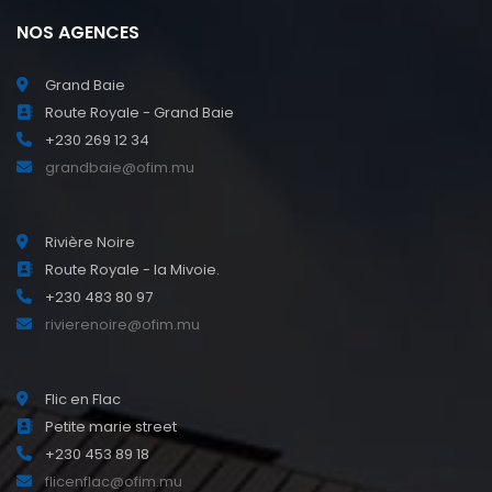
NOS AGENCES
Grand Baie
Route Royale - Grand Baie
+230 269 12 34
grandbaie@ofim.mu
Rivière Noire
Route Royale - la Mivoie.
+230 483 80 97
rivierenoire@ofim.mu
Flic en Flac
Petite marie street
+230 453 89 18
flicenflac@ofim.mu