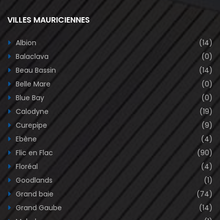
VILLES MAURICIENNES
Albion
(14)
Balaclava
(0)
Beau Bassin
(14)
Belle Mare
(0)
Blue Bay
(0)
Calodyne
(19)
Curepipe
(9)
Ebène
(4)
Flic en Flac
(90)
Floréal
(4)
Goodlands
(1)
Grand baie
(74)
Grand Gaube
(14)