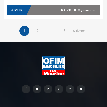
Rs 70 000
A LOUER
/ PAR MOIS
1
2
…
7
Suivant