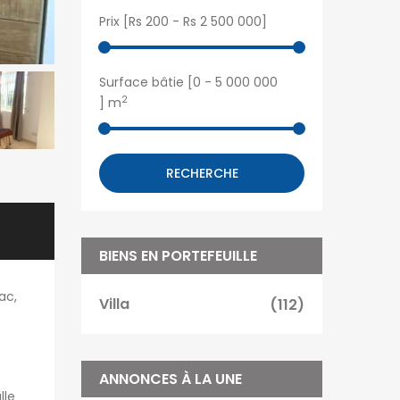
Prix [
Rs 200
-
Rs 2 500 000
]
Surface bâtie [
0
-
5 000 000
2
] m
RECHERCHE
BIENS EN PORTEFEUILLE
ac,
Villa
(112)
ANNONCES À LA UNE
lle