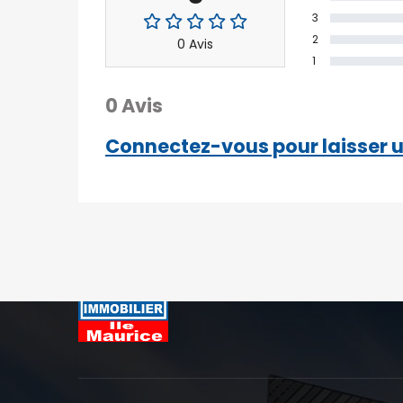
3
2
0 Avis
1
0 Avis
Connectez-vous pour laisser u