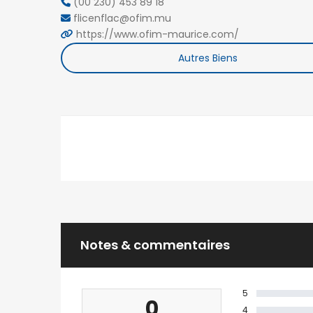
(00 230) 453 89 18
flicenflac@ofim.mu
https://www.ofim-maurice.com/
Autres Biens
Notes & commentaires
5
0
4