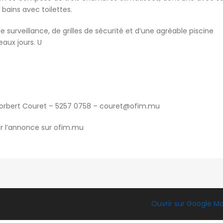
 bains avec toilettes.
urveillance, de grilles de sécurité et d’une agréable piscine
eaux jours. U
: Norbert Couret – 5257 0758 –
couret@ofim.mu
ir l’annonce sur ofim.mu
Ouvrir sur Google M