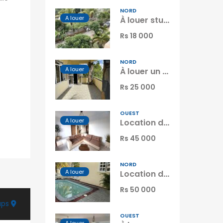
NORD
A louer
À louer studio meublé situé dans une résidence sécurisée à Péreybère Île Maurice
Rs 18 000
NORD
A louer
À louer un appartement avec studio indépendant à quelques pas de la plage de Grand Gaube Maurice
Rs 25 000
OUEST
A louer
Location d’un charmant appartement dans une résidence sécurisée avec piscine commune à Flic en Flac Maurice
Rs 45 000
NORD
A louer
Location d’une charmante villa dans une résidence sécurisée avec piscine à Péreybère Maurice
Rs 50 000
aps
OUEST