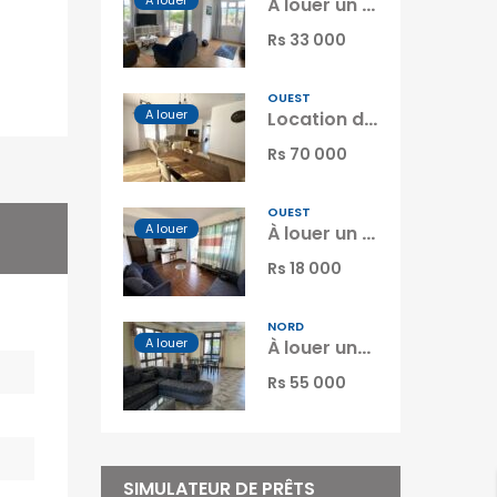
A louer
À louer un lumineux appartement avec terrasse et piscine à Flic en Flac Maurice
Rs 33 000
OUEST
A louer
Location d’un appartement neuf avec piscine dans le quartier prisé de Green Creek à Flic en Flac Maurice
Rs 70 000
OUEST
A louer
À louer un bel appartement proche de la plage et des commerces à Flic en Flac Maurice
Rs 18 000
NORD
A louer
À louer une agréable villa moderne neuve avec piscine proche de la plage et commerces à Calodyne Maurice
Rs 55 000
SIMULATEUR DE PRÊTS