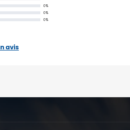
0%
0%
0%
n avis