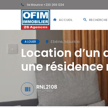
Ile Maurice +230 269 1234
ACCUEIL
RECHERCHE
Ebène, Maurice
A LOUER
Location d’un
une résidence
RNL2108
RÉF DU BIEN