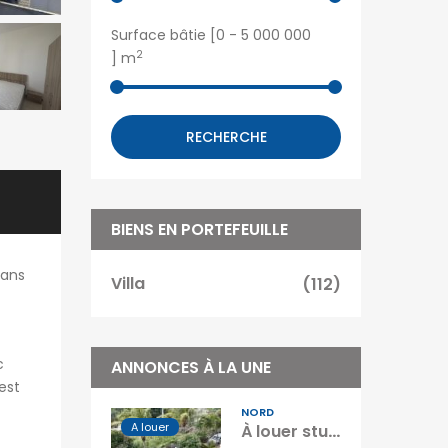
Surface bâtie [
0
-
5 000 000
2
] m
RECHERCHE
BIENS EN PORTEFEUILLE
dans
Villa
(112)
c
ANNONCES À LA UNE
est
NORD
A louer
À louer studio meublé situé dans une résidence sécurisée à Péreybère Île Maurice