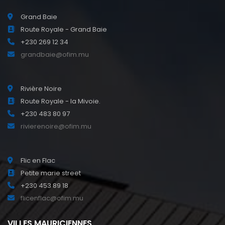
Grand Baie
Route Royale - Grand Baie
+230 269 12 34
grandbaie@ofim.mu
Rivière Noire
Route Royale - la Mivoie.
+230 483 80 97
rivierenoire@ofim.mu
Flic en Flac
Petite marie street
+230 453 89 18
flicenflac@ofim.mu
VILLES MAURICIENNES