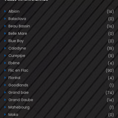
Albion
(14)
Balaclava
(0)
Beau Bassin
(14)
Belle Mare
(0)
Blue Bay
(0)
Calodyne
(19)
Curepipe
(9)
Ebène
(4)
Flic en Flac
(90)
Floréal
(4)
Goodlands
(1)
Grand baie
(74)
Grand Gaube
(14)
Mahebourg
(1)
Moka
(0)