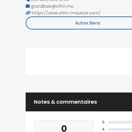
grandbaie@ofim.mu
https://www.ofim-maurice.com/
Autres Biens
Notes & commentaires
5
0
4