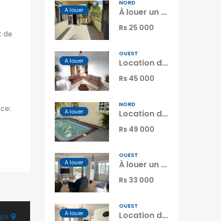
NORD
A louer
À louer un appartement avec studio indépendant à quelques pas de la plage de Grand Gaube Maurice
Rs 25 000
t de
OUEST
A louer
Location d’un charmant appartement dans une résidence sécurisée avec piscine commune à Flic en Flac Maurice
Rs 45 000
NORD
nce:
A louer
Location d’une charmante villa dans une résidence sécurisée avec piscine à Péreybère Maurice
Rs 49 000
OUEST
A louer
À louer un lumineux appartement avec terrasse et piscine à Flic en Flac Maurice
Rs 33 000
OUEST
A louer
Location d’un appartement neuf avec piscine dans le quartier prisé de Green Creek à Flic en Flac Maurice
aps