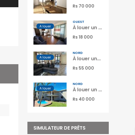
Rs 70 000
OUEST
A louer
À louer un bel appartement proche de la plage et des commerces à Flic en Flac Maurice
Rs 18 000
NORD
A louer
À louer une agréable villa moderne neuve avec piscine proche de la plage et commerces à Calodyne Maurice
Rs 55 000
NORD
A louer
À louer un spacieux appartement non meublé de 130 m² avec piscine et jardin à Calodyne Maurice
Rs 40 000
SIMULATEUR DE PRÊTS