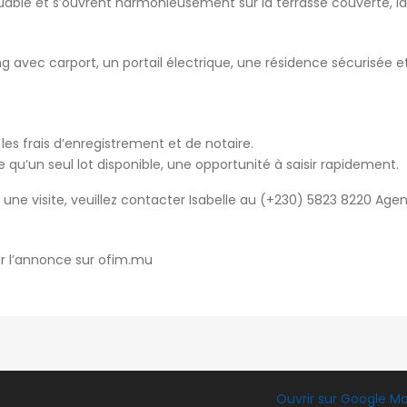
uable et s’ouvrent harmonieusement sur la terrasse couverte, la
g avec carport, un portail électrique, une résidence sécurisée e
 les frais d’enregistrement et de notaire.
e qu’un seul lot disponible, une opportunité à saisir rapidement.
une visite, veuillez contacter Isabelle au (+230) 5823 8220 Age
ir l’annonce sur ofim.mu
Ouvrir sur Google M