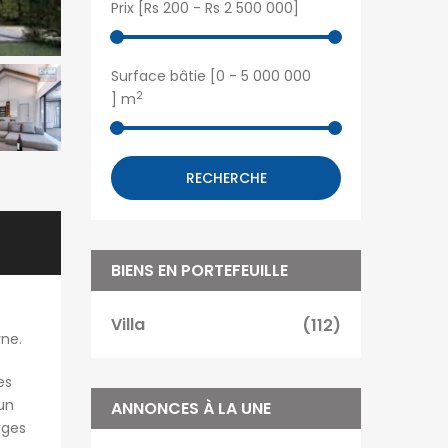
Prix [
Rs 200
-
Rs 2 500 000
]
Surface bâtie [
0
-
5 000 000
2
] m
RECHERCHE
BIENS EN PORTEFEUILLE
Villa
(112)
yne.
es
’un
ANNONCES À LA UNE
rges