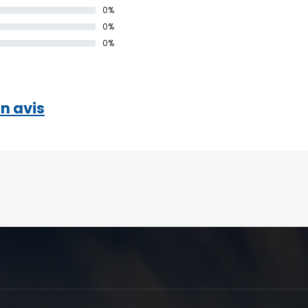
0%
0%
0%
n avis