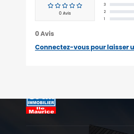
3
2
0 Avis
1
0 Avis
Connectez-vous pour laisser u