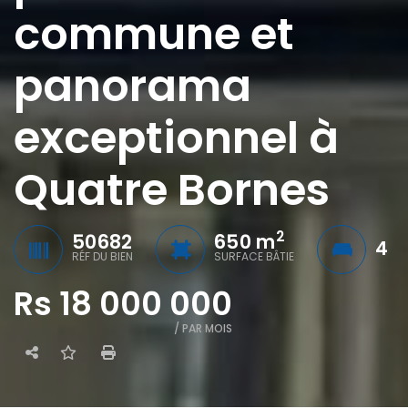
commune et
panorama
exceptionnel à
Quatre Bornes
2
50682
650 m
4
RÉF DU BIEN
SURFACE BÂTIE
Rs 18 000 000
/ PAR MOIS