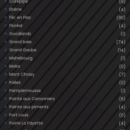
Curepipe
(9)
Ebène
(4)
Flic en Flac
(90)
Floréal
(4)
Goodlands
(1)
Grand baie
(74)
Grand Gaube
(14)
Mahebourg
(1)
Moka
(0)
Mont Choisy
(7)
Pailes
(0)
Pamplemousse
(1)
Pointe aux Canonniers
(6)
Pointe aux piments
(4)
Port Louis
(0)
Poste La Fayette
(4)