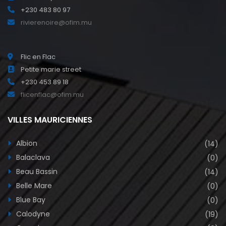
+230 483 80 97
rivierenoire@ofim.mu
Flic en Flac
Petite marie street
+230 453 89 18
flicenflac@ofim.mu
VILLES MAURICIENNES
Albion
(14)
Balaclava
(0)
Beau Bassin
(14)
Belle Mare
(0)
Blue Bay
(0)
Calodyne
(19)