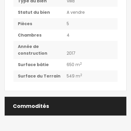
Type du bien
Villa
Statut du bien
A vendre
Pièces
5
Chambres
4
Année de
construction
2017
2
Surface bâtie
650 m
2
Surface du Terrain
549 m
Commodités