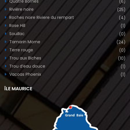
Quatre Bornes
(6)
Rivière noire
(25)
Roches noire Riviere du rempart
(4)
Rose Hill
(1)
Souillac
(0)
Tamarin Morne
(24)
Terre rouge
(0)
Trou aux Biches
(10)
Trou d’eau douce
(1)
Vacoas Phoenix
(1)
ÎLE MAURICE