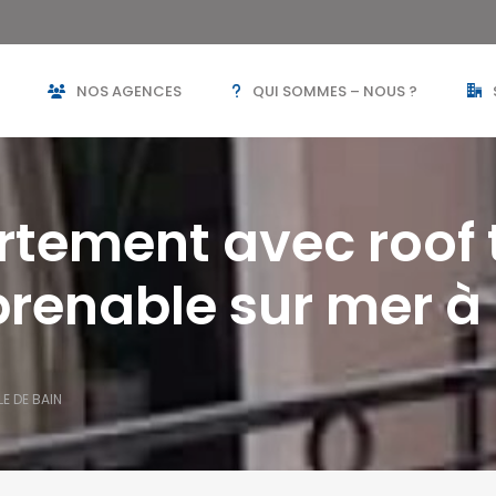
NOS AGENCES
QUI SOMMES – NOUS ?
tement avec roof t
prenable sur mer 
LE DE BAIN