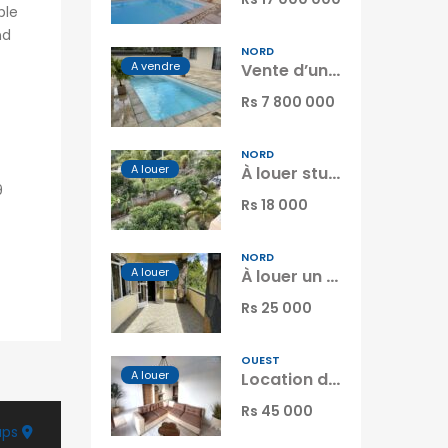
ble
nd
NORD
A vendre
Vente d’un appartement T3 neuf situé dans une résidence sécurisée avec piscine à Grand Baie, île Maurice
Rs 7 800 000
NORD
A louer
À louer studio meublé situé dans une résidence sécurisée à Péreybère Île Maurice
9
Rs 18 000
NORD
A louer
À louer un appartement avec studio indépendant à quelques pas de la plage de Grand Gaube Maurice
Rs 25 000
OUEST
A louer
Location d’un charmant appartement dans une résidence sécurisée avec piscine commune à Flic en Flac Maurice
Rs 45 000
aps