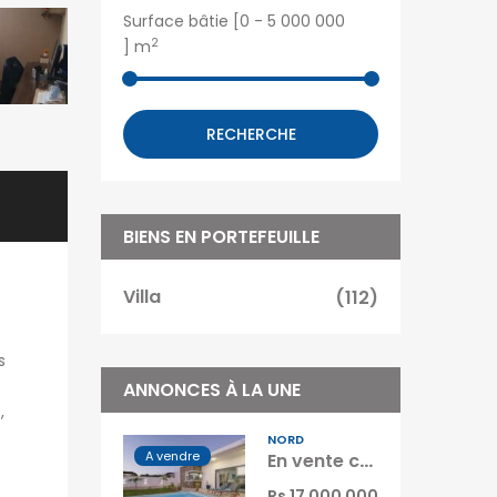
Surface bâtie [
0
-
5 000 000
2
] m
RECHERCHE
BIENS EN PORTEFEUILLE
Villa
(112)
s
ANNONCES À LA UNE
,
NORD
A vendre
En vente cette élégante villa contemporaine T4 meublée de 140 m2 située à Grand Baie île Maurice
Rs 17 000 000