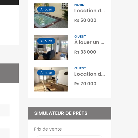
NORD
A louer
Location d’une charmante villa dans une résidence sécurisée avec piscine à Péreybère Maurice
Rs 50 000
OUEST
A louer
À louer un lumineux appartement avec terrasse et piscine à Flic en Flac Maurice
Rs 33 000
OUEST
A louer
Location d’un appartement neuf avec piscine dans le quartier prisé de Green Creek à Flic en Flac Maurice
Rs 70 000
SIMULATEUR DE PRÊTS
Prix de vente