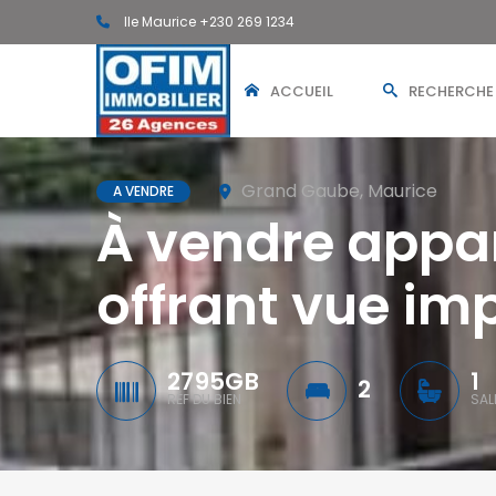
Ile Maurice +230 269 1234
ACCUEIL
RECHERCHE
Grand Gaube, Maurice
A VENDRE
À vendre appar
offrant vue im
2795GB
1
2
RÉF DU BIEN
SAL