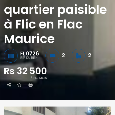
quartier paisible
à Flic en Flac
Maurice
FL0726
2
2
RÉF DU BIEN
Rs 32 500
/ PAR MOIS