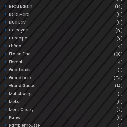
Beau Bassin
(14)
Belle Mare
(0)
Blue Bay
(0)
Calodyne
(19)
Curepipe
(9)
Ebène
(4)
Flic en Flac
(90)
Floréal
(4)
Goodlands
(1)
Grand baie
(74)
Grand Gaube
(14)
Mahebourg
(1)
Moka
(0)
Mont Choisy
(7)
Pailes
(0)
Pamplemousse
(1)