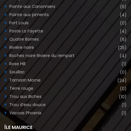
Pointe aux Canonniers
(6)
Pointe aux piments
(4)
Port Louis
(0)
Poste La Fayette
(4)
Quatre Bornes
(6)
Rivière noire
(25)
Roches noire Riviere du rempart
(4)
Rose Hill
(1)
Souillac
(0)
Tamarin Morne
(24)
Terre rouge
(0)
Trou aux Biches
(10)
Trou d’eau douce
(1)
Vacoas Phoenix
(1)
ÎLE MAURICE