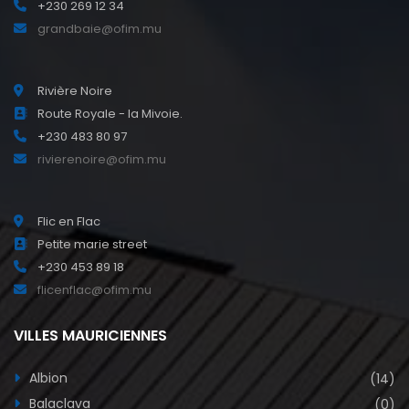
+230 269 12 34
grandbaie@ofim.mu
Rivière Noire
Route Royale - la Mivoie.
+230 483 80 97
rivierenoire@ofim.mu
Flic en Flac
Petite marie street
+230 453 89 18
flicenflac@ofim.mu
VILLES MAURICIENNES
Albion
(14)
Balaclava
(0)