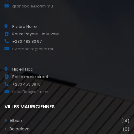
grandbaie@ofim.mu
Rivière Noire
Route Royale - la Mivoie.
+230 483 80 97
rivierenoire@ofim.mu
Flic en Flac
Petite marie street
+230 453 89 18
flicenflac@ofim.mu
VILLES MAURICIENNES
Albion
(14)
Balaclava
(0)