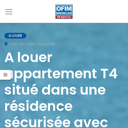
A LOUER
Flic en Flac, Maurice
A louer
appartement T4
situé dans une
résidence
sécurisée avec