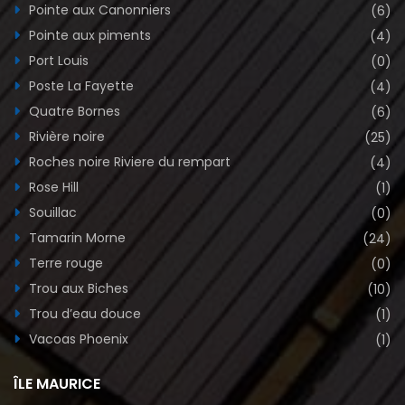
Pointe aux Canonniers
(6)
Pointe aux piments
(4)
Port Louis
(0)
Poste La Fayette
(4)
Quatre Bornes
(6)
Rivière noire
(25)
Roches noire Riviere du rempart
(4)
Rose Hill
(1)
Souillac
(0)
Tamarin Morne
(24)
Terre rouge
(0)
Trou aux Biches
(10)
Trou d’eau douce
(1)
Vacoas Phoenix
(1)
ÎLE MAURICE