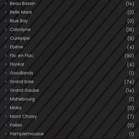
Beau Bassin
(14)
Belle Mare
(0)
Blue Bay
(0)
Calodyne
(19)
Curepipe
(9)
Ebène
(4)
Flic en Flac
(90)
Floréal
(4)
Goodlands
(1)
Grand baie
(74)
Grand Gaube
(14)
Mahebourg
(1)
Moka
(0)
Mont Choisy
(7)
Pailes
(0)
Pamplemousse
(1)