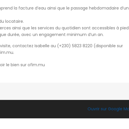
mprend la facture d’eau ainsi que le passage hebdomadaire d’u
du locataire.
ces ainsi que les services du quotidien sont accessibles à pied
 longue durée, avec un engagement minimum d’un an.
visite, contactez Isabelle au (+230) 5823 8220 (disponible sur
fim.mu
.
oir le bien sur ofim.mu
Ouvrir sur Google M