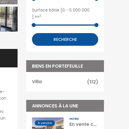
Surface bâtie [
0
-
5 000 000
2
] m
RECHERCHE
BIENS EN PORTEFEUILLE
Villa
(112)
de-
lcon
ANNONCES À LA UNE
ec
 un
NORD
A vendre
En vente cette élégante villa contemporaine T4 meublée de 140 m2 située à Grand Baie île Maurice