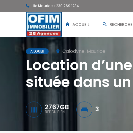
Ile Maurice +230 269 1234
ACCUEIL
RECHERCHE
Calodyne, Maurice
A LOUER
Location d’une
située dans un
2767GB
3
RÉF DU BIEN