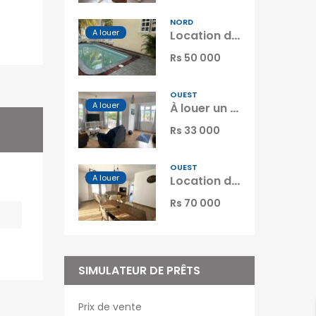
NORD
A louer
Location d’une charmante villa dans une résidence sécurisée avec piscine à Péreybère Maurice
Rs 50 000
OUEST
A louer
À louer un lumineux appartement avec terrasse et piscine à Flic en Flac Maurice
Rs 33 000
OUEST
A louer
Location d’un appartement neuf avec piscine dans le quartier prisé de Green Creek à Flic en Flac Maurice
Rs 70 000
SIMULATEUR DE PRÊTS
Prix de vente