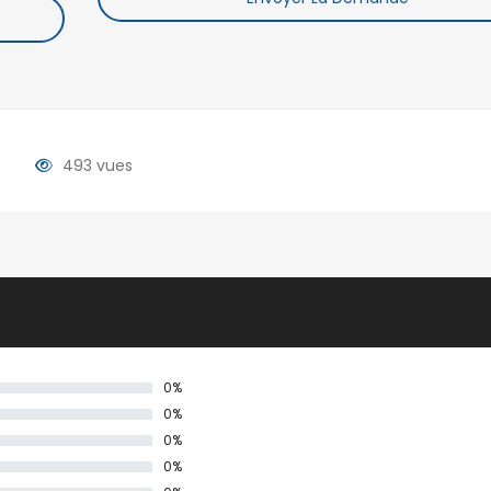
493 vues
0%
0%
0%
0%