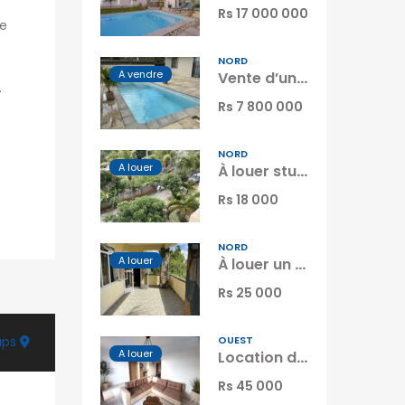
Rs 17 000 000
ne
NORD
A vendre
Vente d’un appartement T3 neuf situé dans une résidence sécurisée avec piscine à Grand Baie, île Maurice
.
Rs 7 800 000
NORD
A louer
À louer studio meublé situé dans une résidence sécurisée à Péreybère Île Maurice
Rs 18 000
NORD
A louer
À louer un appartement avec studio indépendant à quelques pas de la plage de Grand Gaube Maurice
Rs 25 000
aps
OUEST
A louer
Location d’un charmant appartement dans une résidence sécurisée avec piscine commune à Flic en Flac Maurice
Rs 45 000