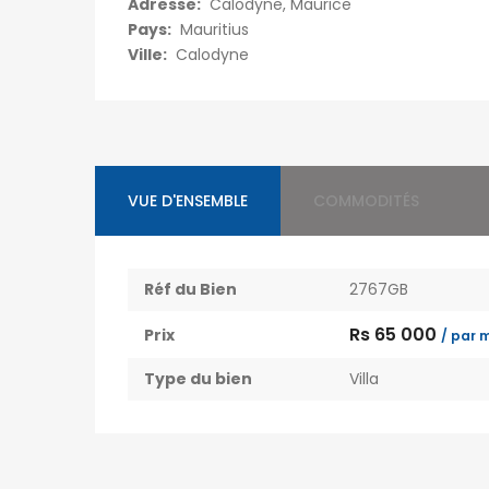
Adresse:
Calodyne, Maurice
Pays:
Mauritius
Ville:
Calodyne
VUE D'ENSEMBLE
COMMODITÉS
Réf du Bien
2767GB
Rs 65 000
Prix
/ par 
Type du bien
Villa