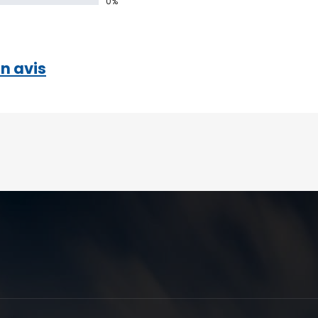
0%
n avis