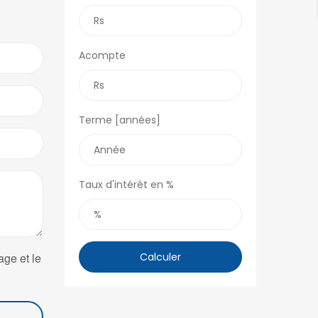
Acompte
Terme [années]
Taux d'intérêt en %
age et le
Calculer