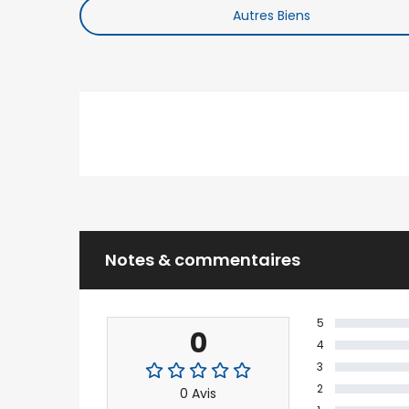
Autres Biens
Notes & commentaires
5
0
4
3
2
0 Avis