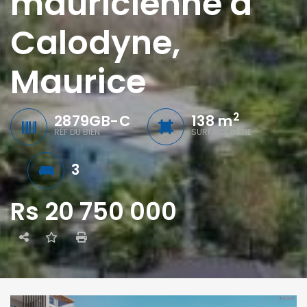
mauricienne à
Calodyne,
Maurice
2
2879GB-C
138 m
RÉF DU BIEN
SURFACE BÂTIE
3
Rs 20 750 000