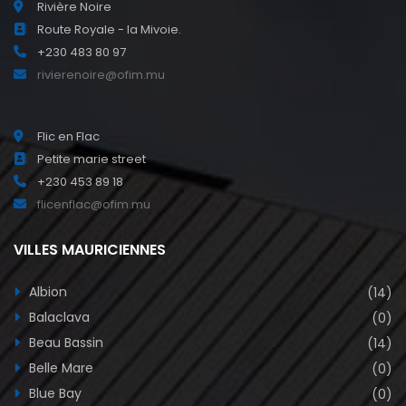
Rivière Noire
Route Royale - la Mivoie.
+230 483 80 97
rivierenoire@ofim.mu
Flic en Flac
Petite marie street
+230 453 89 18
flicenflac@ofim.mu
VILLES MAURICIENNES
Albion
(14)
Balaclava
(0)
Beau Bassin
(14)
Belle Mare
(0)
Blue Bay
(0)