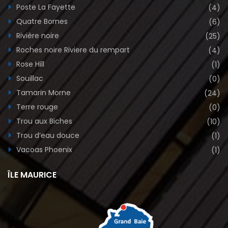
Poste La Fayette
(4)
Quatre Bornes
(6)
Rivière noire
(25)
Roches noire Riviere du rempart
(4)
Rose Hill
(1)
Souillac
(0)
Tamarin Morne
(24)
Terre rouge
(0)
Trou aux Biches
(10)
Trou d’eau douce
(1)
Vacoas Phoenix
(1)
ÎLE MAURICE