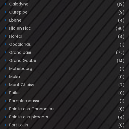
Calodyne
(19)
Curepipe
(9)
Ebène
(4)
Flic en Flac
(90)
Floréal
(4)
Goodlands
(1)
Grand baie
(72)
Grand Gaube
(14)
Mahebourg
(1)
Moka
(0)
Mont Choisy
(7)
Pailes
(0)
Pamplemousse
(1)
Pointe aux Canonniers
(6)
Pointe aux piments
(4)
Port Louis
(0)