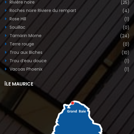
Rivière noire
(25)
Roches noire Riviere du rempart
(4)
Rose Hill
(1)
Souillac
(0)
Tamarin Morne
(24)
Terre rouge
(0)
Trou aux Biches
(10)
Trou d’eau douce
(1)
Vacoas Phoenix
(1)
ÎLE MAURICE