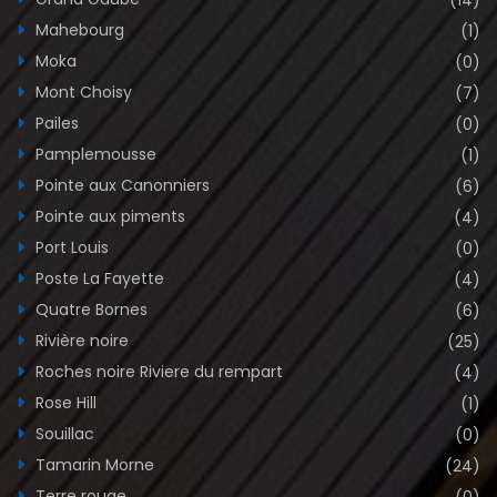
Mahebourg
(1)
Moka
(0)
Mont Choisy
(7)
Pailes
(0)
Pamplemousse
(1)
Pointe aux Canonniers
(6)
Pointe aux piments
(4)
Port Louis
(0)
Poste La Fayette
(4)
Quatre Bornes
(6)
Rivière noire
(25)
Roches noire Riviere du rempart
(4)
Rose Hill
(1)
Souillac
(0)
Tamarin Morne
(24)
Terre rouge
(0)