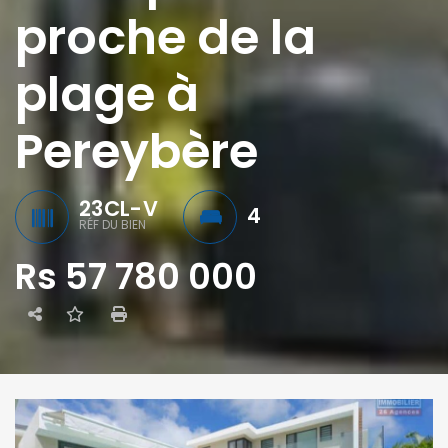
proche de la
plage à
Pereybère
23CL-V
4
RÉF DU BIEN
Rs 57 780 000