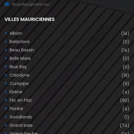
flicenflac@ofim.mu
VILLES MAURICIENNES
Albion
(14)
Balaclava
(0)
Beau Bassin
(14)
Belle Mare
(0)
Blue Bay
(0)
Calodyne
(19)
Curepipe
(9)
Ebène
(4)
Flic en Flac
(90)
Floréal
(4)
Goodlands
(1)
Grand baie
(74)
Grand Gaube
(14)