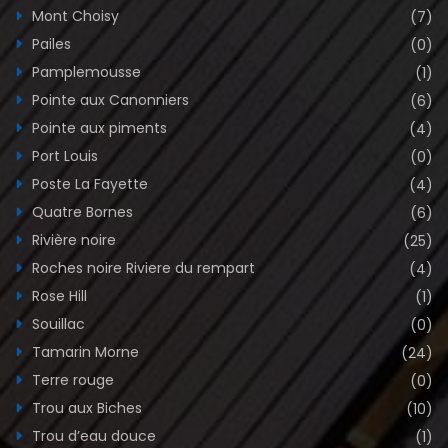
Mont Choisy
(7)
Pailes
(0)
Pamplemousse
(1)
Pointe aux Canonniers
(6)
Pointe aux piments
(4)
Port Louis
(0)
Poste La Fayette
(4)
Quatre Bornes
(6)
Rivière noire
(25)
Roches noire Riviere du rempart
(4)
Rose Hill
(1)
Souillac
(0)
Tamarin Morne
(24)
Terre rouge
(0)
Trou aux Biches
(10)
Trou d’eau douce
(1)