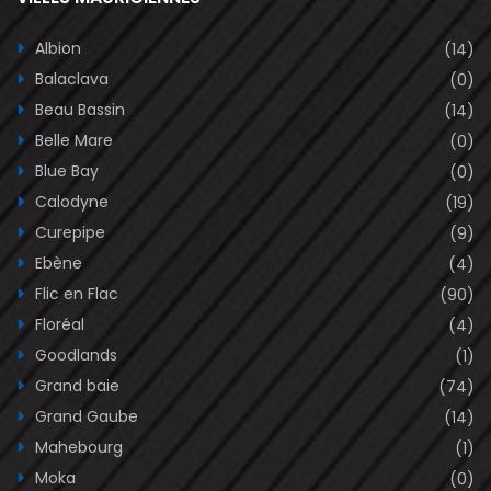
Albion
(14)
Balaclava
(0)
Beau Bassin
(14)
Belle Mare
(0)
Blue Bay
(0)
Calodyne
(19)
Curepipe
(9)
Ebène
(4)
Flic en Flac
(90)
Floréal
(4)
Goodlands
(1)
Grand baie
(74)
Grand Gaube
(14)
Mahebourg
(1)
Moka
(0)