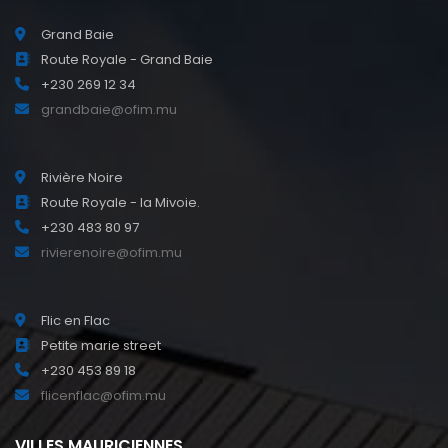
Grand Baie
Route Royale - Grand Baie
+230 269 12 34
grandbaie@ofim.mu
Rivière Noire
Route Royale - la Mivoie.
+230 483 80 97
rivierenoire@ofim.mu
Flic en Flac
Petite marie street
+230 453 89 18
flicenflac@ofim.mu
VILLES MAURICIENNES